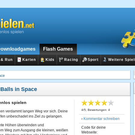
ownloadgames
Flash Games
 & Run
Karten
Kids
Racing
Sport
Weitere Spie
ace
:
Balls in Space
enlos spielen
4
/
5
, Bewertungen:
4
inen verdammt langen Weg vor sich. Deine
lfen unbeschadet ins Ziel zu gelangen.
›
Kommentar schreiben
nte Höhen überwinden und
Code für deine
em Weg zum Ausgang die kleinen, weißen
Webseite: