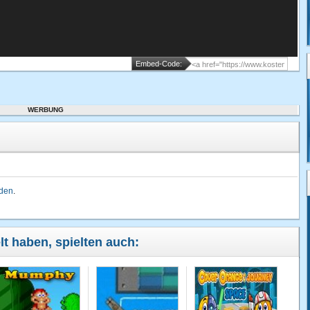
Embed-Code:
WERBUNG
lden
.
elt haben, spielten auch: