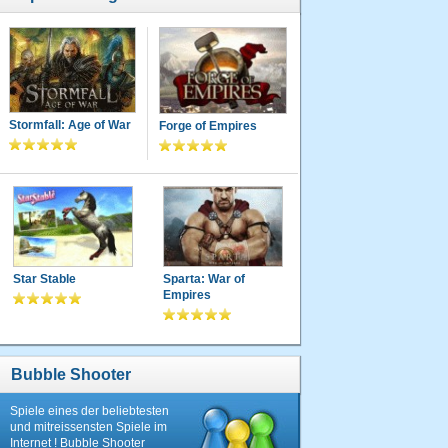
Stormfall: Age of War
Forge of Empires
Star Stable
Sparta: War of
Empires
Bubble Shooter
Spiele eines der beliebtesten
und mitreissensten Spiele im
Internet ! Bubble Shooter