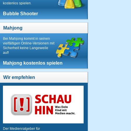
kostenlos spielen.
Bubble Shooter
Mahjong
Bei Mahjong kommt in seinen
vielfältigen Online-Versionen mit
Sicherheit keine Langeweile
auf!
Mahjong kostenlos spielen
Wir empfehlen
Der Medienratgeber für