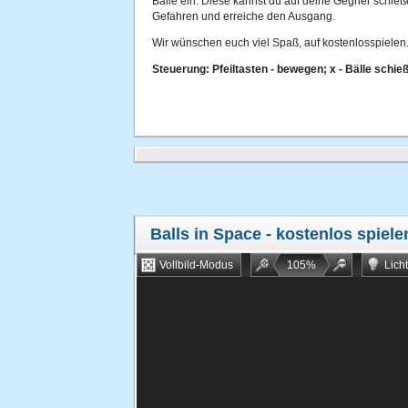
Bälle ein. Diese kannst du auf deine Gegner schieß
Gefahren und erreiche den Ausgang.
Wir wünschen euch viel Spaß, auf kostenlosspielen.
Steuerung: Pfeiltasten - bewegen; x - Bälle schie
Balls in Space
- kostenlos spiele
Vollbild-Modus
105
%
Lich