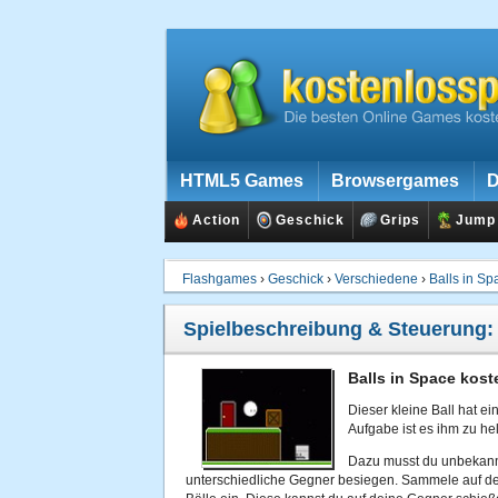
HTML5 Games
Browsergames
D
Action
Geschick
Grips
Jump
Flashgames
›
Geschick
›
Verschiedene
›
Balls in Sp
Spielbeschreibung & Steuerung
Balls in Space kost
Dieser kleine Ball hat e
Aufgabe ist es ihm zu he
Dazu musst du unbekan
unterschiedliche Gegner besiegen. Sammele auf d