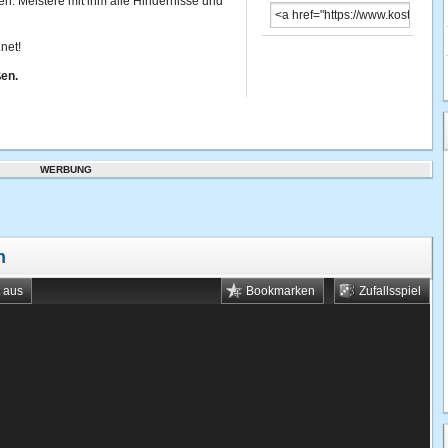
en. Meistere mit ihm alle Hindernisse und
net!
ßen.
WERBUNG
n
t aus
Bookmarken
Zufallsspiel