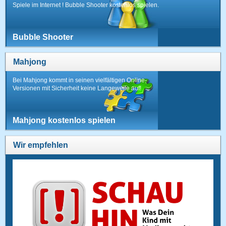
Spiele im Internet ! Bubble Shooter kostenlos spielen.
Bubble Shooter
Mahjong
Bei Mahjong kommt in seinen vielfältigen Online-
Versionen mit Sicherheit keine Langeweile auf!
Mahjong kostenlos spielen
Wir empfehlen