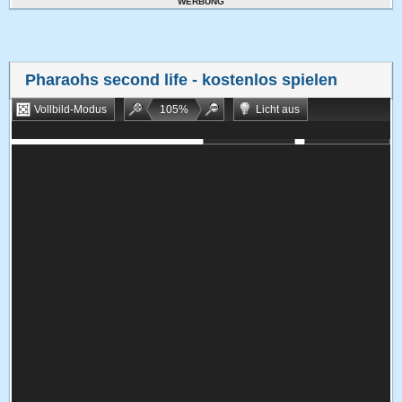
WERBUNG
Pharaohs second life
- kostenlos spielen
Vollbild-Modus
105
%
Licht aus
Bookmarken
Zufallsspiel