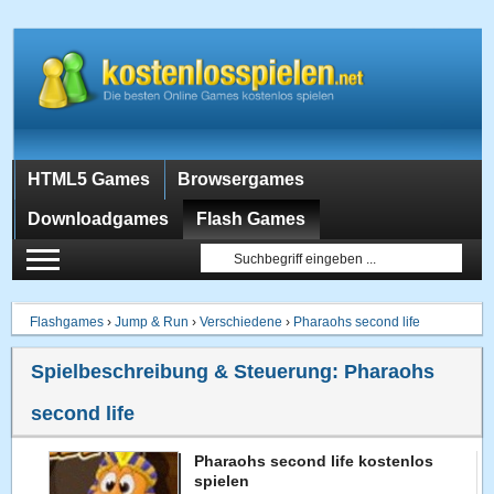
HTML5 Games
Browsergames
Downloadgames
Flash Games
Flashgames
›
Jump & Run
›
Verschiedene
›
Pharaohs second life
Spielbeschreibung & Steuerung:
Pharaohs
second life
Pharaohs second life kostenlos
spielen