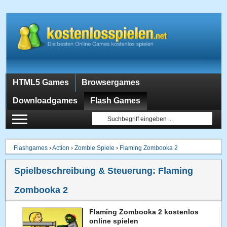
HTML5 Games
Browsergames
Downloadgames
Flash Games
Flashgames
›
Action
›
Zombie Spiele
›
Flaming Zombooka 2
Spielbeschreibung & Steuerung:
Flaming
Zombooka 2
Flaming Zombooka 2 kostenlos
online spielen