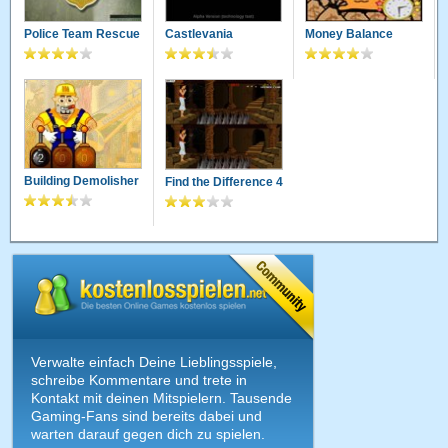
Police Team Rescue
Castlevania
Money Balance
Building Demolisher
Find the Difference 4
Verwalte einfach Deine Lieblingsspiele,
schreibe Kommentare und trete in
Kontakt mit deinen Mitspielern. Tausende
Gaming-Fans sind bereits dabei und
warten darauf gegen dich zu spielen.