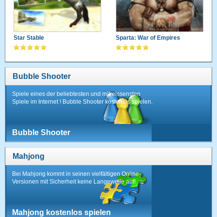
Star Stable
Sparta: War of Empires
Bubble Shooter
Spiele eines der beliebtesten und mitreissensten
Spiele im Internet ! Bubble Shooter kostenlos spielen.
Bubble Shooter
Mahjong
Bei Mahjong kommt in seinen vielfältigen Online-
Versionen mit Sicherheit keine Langeweile auf!
Mahjong kostenlos spielen