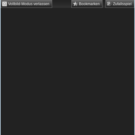
Vollbild-Modus verlassen
Bookmarken
Zufallsspiel
HTML5 Games
Browsergames
Downloadgames
Flash Games
Flashgames
›
Grips
›
Verschiedene
›
Bad Pig Perfect Couple
Spielbeschreibung & Steuerung:
Bad Pig
Perfect Couple
Bad Pig Perfect Couple
kostenlos spielen