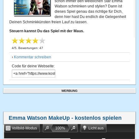
schon immer den weiblichen Star Emma
Watson schminken und stylen? Dann ist
dieses Spiel genau das richtige für Dich,
denn hier hast Du endlich die Gelegenheit
Deinen Schminkkünsten freien Lauf zu lassen.
Steuern kannst Du das Spiel mit der Maus.
4
/
5
, Bewertungen:
47
›
Kommentar schreiben
Code für deine Webseite:
WERBUNG
Emma Watson MakeUp
- kostenlos spielen
Vollbild-Modus
100
%
Licht aus
Bookmarken
Zufallsspiel