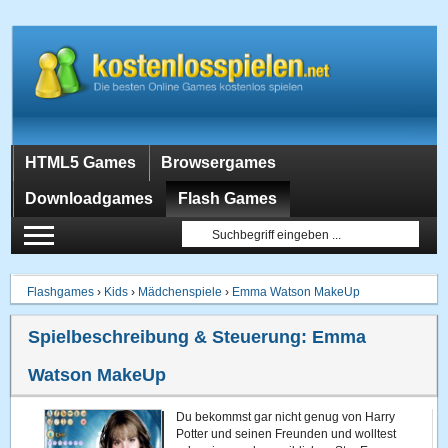
HTML5 Games
Browsergames
Downloadgames
Flash Games
Flashgames
›
Kids
›
Mädchenspiele
›
Emma Watson MakeUp
Spielbeschreibung & Steuerung:
Emma
Watson MakeUp
Du bekommst gar nicht genug von Harry
Potter und seinen Freunden und wolltest