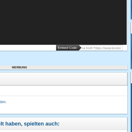
Embed-Code:
WERBUNG
lden
.
lt haben, spielten auch: