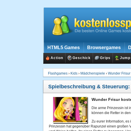
HTML5 Games
Browsergames
D
Action
Geschick
Grips
Jump
Flashgames
›
Kids
›
Mädchenspiele
›
Wunder Frisur
Spielbeschreibung & Steuerung
Wunder Frisur kost
Die arme Prinzessin ist
können die Retter in de
Zu eurer Information, es 
Prinzessin hat gegenüber Rapunzel einen großen Vor