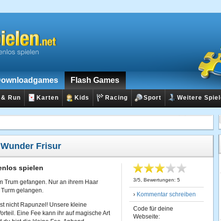
ownloadgames
Flash Games
 & Run
Karten
Kids
Racing
Sport
Weitere Spie
:
Wunder Frisur
enlos spielen
3
/
5
, Bewertungen:
5
 im Trum gefangen. Nur an ihrem Haar
n Turm gelangen.
›
Kommentar schreiben
ist nicht Rapunzel! Unsere kleine
Code für deine
teil. Eine Fee kann ihr auf magische Art
Webseite: