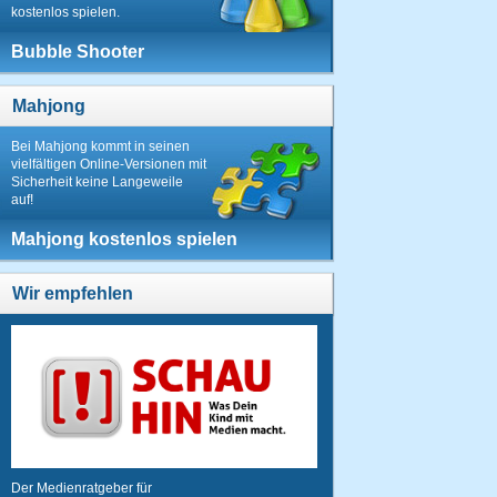
kostenlos spielen.
Bubble Shooter
Mahjong
Bei Mahjong kommt in seinen
vielfältigen Online-Versionen mit
Sicherheit keine Langeweile
auf!
Mahjong kostenlos spielen
Wir empfehlen
Der Medienratgeber für