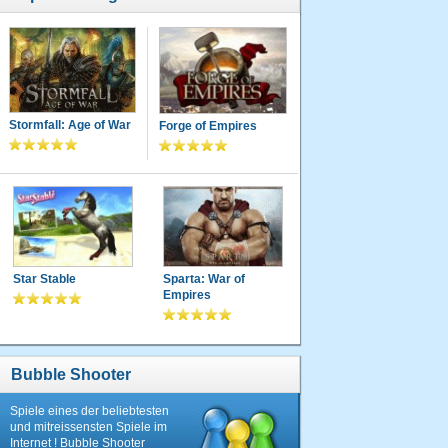
Stormfall: Age of War
Forge of Empires
Star Stable
Sparta: War of
Empires
Bubble Shooter
Spiele eines der beliebtesten
und mitreissensten Spiele im
Internet ! Bubble Shooter