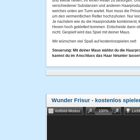
und Weise helfen, ihr einen Retter zu besorgen. Un
verschiedener Substanzen und anderen Haarproduk
welches unten am Turm wartet. Nun muss die Prinze
um den vermeintlichen Retter hochzuholen. Nur leider
Je nachdem wie du die Haarprodukte kombinierst, k
Hexen hoch geklettert kommen. Entscheide dann ob
nicht. Gespielt wird das Spiel mit deiner Maus.
Wir wünschen viel Spaß auf kostenlosspielen.net!
Steuerung: Mit deiner Maus wählst du die Haarpr
kannst du im Anschluss das Haar hinunter lassen
Wunder Frisur
- kostenlos spiele
Vollbild-Modus
100
%
Lich