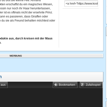
d du bist die kleine Fee. Anhand
ten erschaffst du ein magisches Wesen,
ssin nur noch ihr Haar herunterlassen,
 ist es oftmals nicht der ersehnte Prinz.
ann es passieren, dass Giraffen oder
 du sie als Freund behalten möchtest oder
odukte aus, durch kreisen mit der Maus
.
WERBUNG
n
t aus
Bookmarken
Zufallsspiel