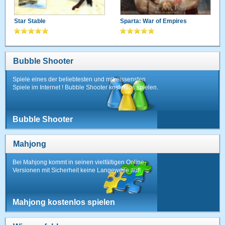
Star Stable
Sparta: War of Empires
Bubble Shooter
Spiele eines der beliebtesten und mitreissensten
Spiele im Internet ! Bubble Shooter kostenlos spielen.
Bubble Shooter
Mahjong
Bei Mahjong kommt in seinen vielfältigen Online-
Versionen mit Sicherheit keine Langeweile auf!
Mahjong kostenlos spielen