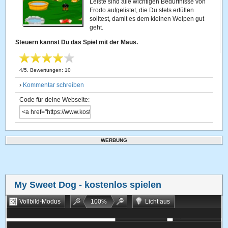
Leiste sind alle wichtigen Bedürfnisse von
Frodo aufgelistet, die Du stets erfüllen
solltest, damit es dem kleinen Welpen gut
geht.
Steuern kannst Du das Spiel mit der Maus.
4
/
5
, Bewertungen:
10
›
Kommentar schreiben
Code für deine Webseite:
WERBUNG
My Sweet Dog
- kostenlos spielen
Vollbild-Modus
100
%
Licht aus
Bookmarken
Zufallsspiel