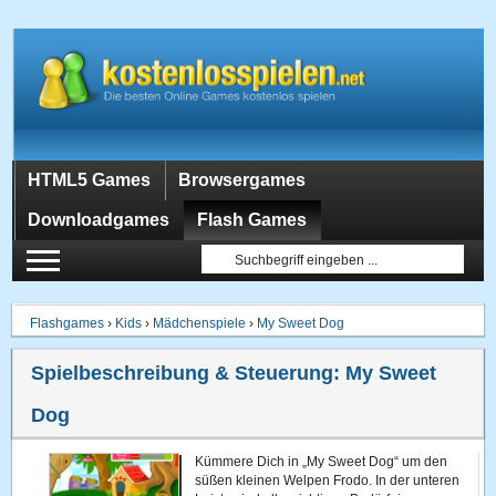
HTML5 Games
Browsergames
Downloadgames
Flash Games
Flashgames
›
Kids
›
Mädchenspiele
›
My Sweet Dog
Spielbeschreibung & Steuerung:
My Sweet
Dog
Kümmere Dich in „My Sweet Dog“ um den
süßen kleinen Welpen Frodo. In der unteren