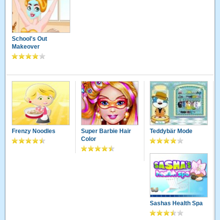
School's Out
Makeover
Frenzy Noodles
Super Barbie Hair
Teddybär Mode
Color
Sashas Health Spa