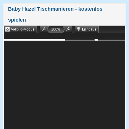
Baby Hazel Tischmanieren
- kostenlos
spielen
Vollbild-Modus
100
%
Licht aus
Bookmarken
Zufallsspiel