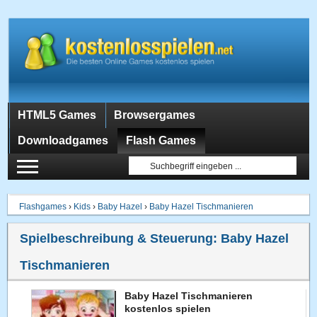
HTML5 Games
Browsergames
Downloadgames
Flash Games
Flashgames
›
Kids
›
Baby Hazel
›
Baby Hazel Tischmanieren
Spielbeschreibung & Steuerung:
Baby Hazel
Tischmanieren
Baby Hazel Tischmanieren
kostenlos spielen