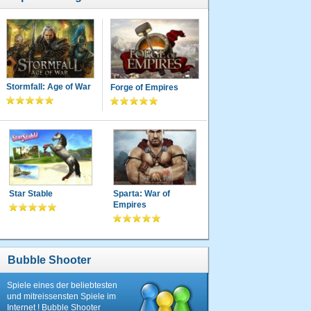
Stormfall: Age of War
Forge of Empires
Star Stable
Sparta: War of
Empires
Bubble Shooter
Spiele eines der beliebtesten
und mitreissensten Spiele im
Internet ! Bubble Shooter