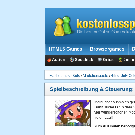
HTML5 Games
Browsergames
D
Action
Geschick
Grips
Jump
Flashgames
›
Kids
›
Mädchenspiele
›
4th of July Co
Spielbeschreibung & Steuerung
Malbücher ausmalen geh
Dann suche Dir in dem Sp
vier wunderschönen Moti
freien Lauf!
Zum Ausmalen benötigs