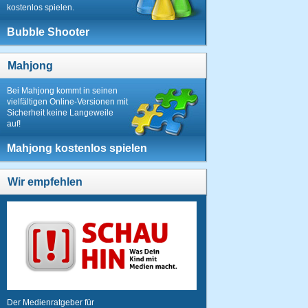
kostenlos spielen.
Bubble Shooter
Mahjong
Bei Mahjong kommt in seinen
vielfältigen Online-Versionen mit
Sicherheit keine Langeweile
auf!
Mahjong kostenlos spielen
Wir empfehlen
Der Medienratgeber für