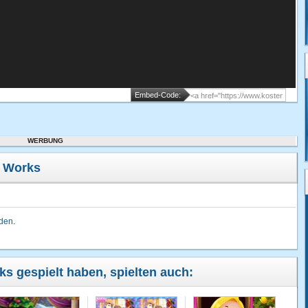
Embed-Code:
WERBUNG
r Works
lden
.
rks gespielt haben, spielten auch: