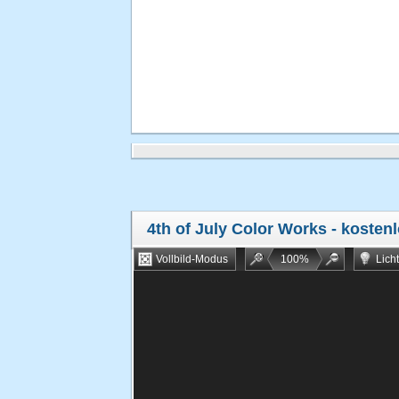
4th of July Color Works
- kostenl
Vollbild-Modus
100
%
Lich