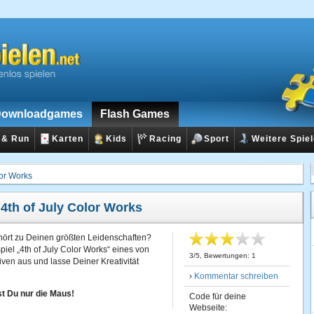
ownloadgames
Flash Games
 & Run
Karten
Kids
Racing
Sport
Weitere Spie
lor Works
:
4th of July Color Works
ört zu Deinen größten Leidenschaften?
iel „4th of July Color Works“ eines von
3
/
5
, Bewertungen:
1
ven aus und lasse Deiner Kreativität
›
Kommentar schreiben
t Du nur die Maus!
Code für deine
Webseite: