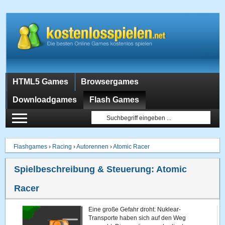
HTML5 Games
Browsergames
Downloadgames
Flash Games
Flashgames
›
Racing
›
Autorennen
›
Atomic Racer
Spielbeschreibung & Steuerung:
Atomic
Racer
Eine große Gefahr droht: Nuklear-
Transporte haben sich auf den Weg