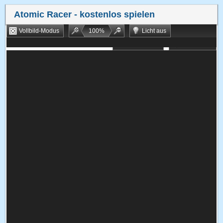
Atomic Racer
- kostenlos spielen
Vollbild-Modus
100
%
Licht aus
Bookmarken
Zufallsspiel