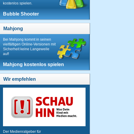
kostenlos spielen.
Bubble Shooter
Mahjong
Bei Mahjong kommt in seinen
vielfältigen Online-Versionen mit
Sicherheit keine Langeweile
auf!
Mahjong kostenlos spielen
Wir empfehlen
Der Medienratgeber für