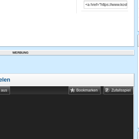
WERBUNG
elen
t aus
Bookmarken
Zufallsspiel