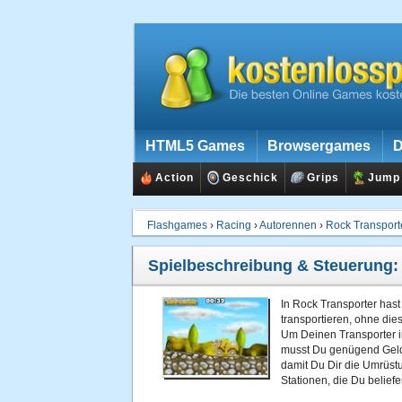
HTML5 Games
Browsergames
D
Action
Geschick
Grips
Jump
Flashgames
›
Racing
›
Autorennen
›
Rock Transport
Spielbeschreibung & Steuerung
In Rock Transporter hast
transportieren, ohne die
Um Deinen Transporter i
musst Du genügend Geld 
damit Du Dir die Umrüstu
Stationen, die Du beliefe