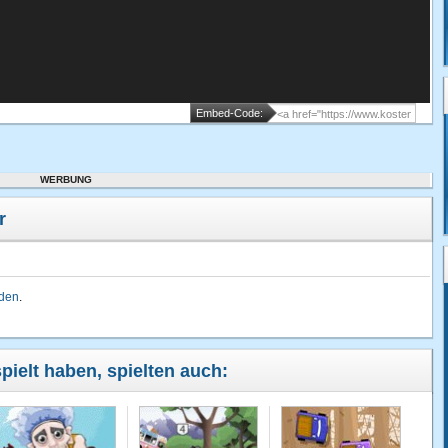
Embed-Code:
WERBUNG
r
lden
.
pielt haben, spielten auch: