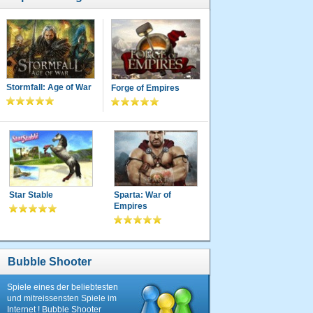
Stormfall: Age of War
Forge of Empires
Star Stable
Sparta: War of
Empires
Bubble Shooter
Spiele eines der beliebtesten
und mitreissensten Spiele im
Internet ! Bubble Shooter