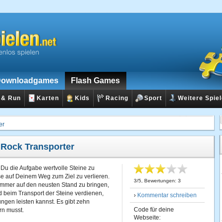
ownloadgames
Flash Games
 & Run
Karten
Kids
Racing
Sport
Weitere Spie
er
:
Rock Transporter
 Du die Aufgabe wertvolle Steine zu
se auf Deinem Weg zum Ziel zu verlieren.
3
/
5
, Bewertungen:
3
mmer auf den neusten Stand zu bringen,
beim Transport der Steine verdienen,
›
Kommentar schreiben
ngen leisten kannst. Es gibt zehn
Code für deine
rn musst.
Webseite: