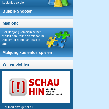
kostenlos spielen.
Bubble Shooter
Mahjong
Bei Mahjong kommt in seinen
vielfältigen Online-Versionen mit
Sicherheit keine Langeweile
auf!
Mahjong kostenlos spielen
Wir empfehlen
Der Medienratgeber für