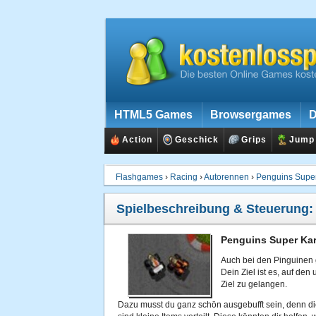
HTML5 Games
Browsergames
D
Action
Geschick
Grips
Jump
Flashgames
›
Racing
›
Autorennen
›
Penguins Super
Spielbeschreibung & Steuerung
Penguins Super Kar
Auch bei den Pinguinen g
Dein Ziel ist es, auf den
Ziel zu gelangen.
Dazu musst du ganz schön ausgebufft sein, denn die