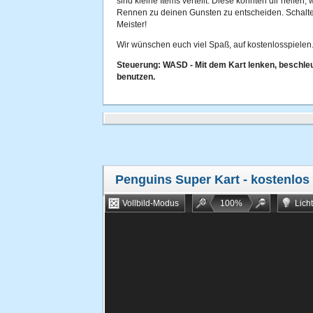
sind kleine Items verteilt. Diese könnten dir helfen,
Rennen zu deinen Gunsten zu entscheiden. Schalte 
Meister!
Wir wünschen euch viel Spaß, auf kostenlosspielen.
Steuerung: WASD - Mit dem Kart lenken, beschle
benutzen.
Penguins Super Kart
- kostenlos
Vollbild-Modus
100
%
Lich