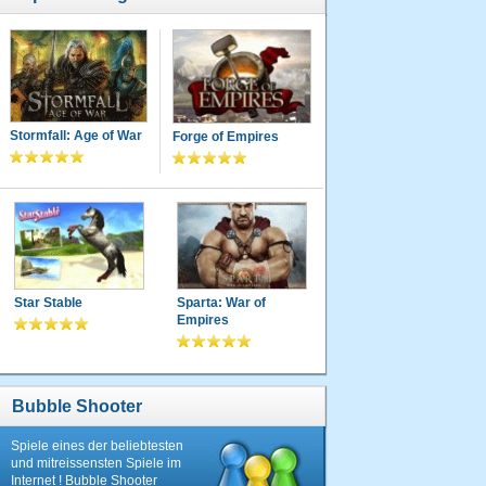
Stormfall: Age of War
Forge of Empires
Star Stable
Sparta: War of
Empires
Bubble Shooter
Spiele eines der beliebtesten
und mitreissensten Spiele im
Internet ! Bubble Shooter