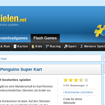
ownloadgames
Flash Games
 & Run
Karten
Kids
Racing
Sport
Weitere Spie
 Kart
:
Penguins Super Kart
t kostenlos spielen
3.5
/
5
, Bewertungen:
3
ibt es eine Meisterschaft im Kart Rennen.
 unterschiedlichen Strecken als Erster ins
›
Kommentar schreiben
Code für deine
 Konkurrenz ist stark. Auf den Strecken
Webseite: