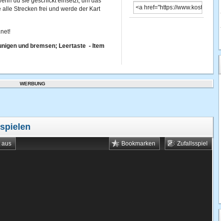
 wenn du sie geschickt einsetzt, um das
alle Strecken frei und werde der Kart
net!
unigen und bremsen; Leertaste - Item
WERBUNG
 spielen
t aus
Bookmarken
Zufallsspiel