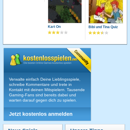
Kart On
Bibi und Tina Quiz
Verwalte einfach Deine Lieblingsspiele,
schreibe Kommentare und trete in
Kontakt mit deinen Mitspielern. Tausende
Gaming-Fans sind bereits dabei und
warten darauf gegen dich zu spielen.
Jetzt kostenlos anmelden