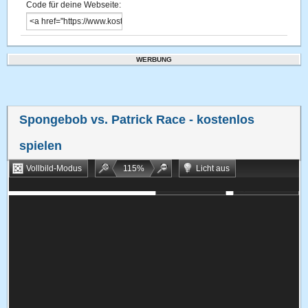
Code für deine Webseite:
WERBUNG
Spongebob vs. Patrick Race
- kostenlos
spielen
Vollbild-Modus
115
%
Licht aus
Bookmarken
Zufallsspiel