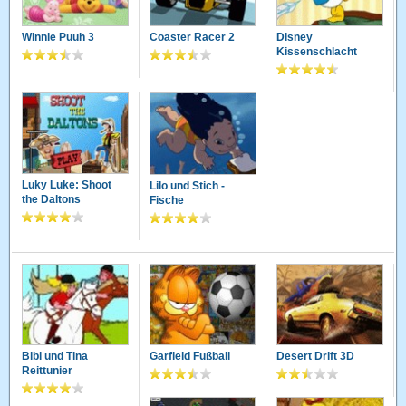
Winnie Puuh 3
Coaster Racer 2
Disney
Kissenschlacht
Luky Luke: Shoot
Lilo und Stich -
the Daltons
Fische
Bibi und Tina
Garfield Fußball
Desert Drift 3D
Reittunier