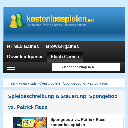
HTML5 Games
Browsergames
Downloadgames
Flash Games
Flashgames
›
Kids
›
Comic Spiele
›
Spongebob vs. Patrick Race
Spielbeschreibung & Steuerung:
Spongebob
vs. Patrick Race
Spongebob vs. Patrick Race
kostenlos spielen