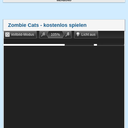
WERBUNG
Zombie Cats
- kostenlos spielen
Vollbild-Modus
105
%
Licht aus
Bookmarken
Zufallsspiel