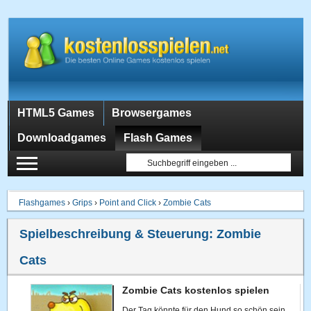
HTML5 Games
Browsergames
Downloadgames
Flash Games
Flashgames
›
Grips
›
Point and Click
›
Zombie Cats
Spielbeschreibung & Steuerung:
Zombie
Cats
Zombie Cats kostenlos spielen
Der Tag könnte für den Hund so schön sein,