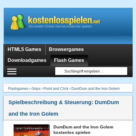
HTML5 Games
Browsergames
Downloadgames
Flash Games
Flashgames
›
Grips
›
Point and Click
›
DumDum and the Iron Golem
Spielbeschreibung & Steuerung:
DumDum
and the Iron Golem
DumDum and the Iron Golem
kostenlos spielen