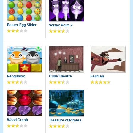
Easter Egg Slider
Vortex Point 2
Pengublox
Cube Theatre
Failman
Wood Crash
Treasure of Pirates