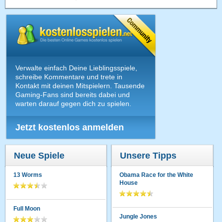
Verwalte einfach Deine Lieblingsspiele,
schreibe Kommentare und trete in
Kontakt mit deinen Mitspielern. Tausende
Gaming-Fans sind bereits dabei und
warten darauf gegen dich zu spielen.
Jetzt kostenlos anmelden
Neue Spiele
Unsere Tipps
13 Worms
Obama Race for the White
House
Full Moon
Jungle Jones