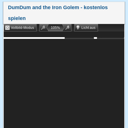
DumDum and the Iron Golem
- kostenlos
spielen
Vollbild-Modus
105
%
Licht aus
Bookmarken
Zufallsspiel