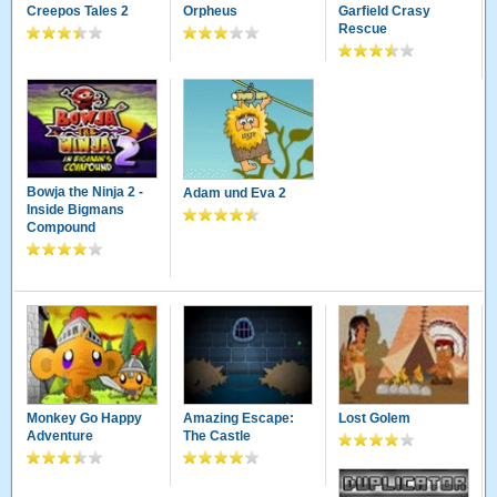
Creepos Tales 2
Orpheus
Garfield Crasy
Rescue
Bowja the Ninja 2 -
Adam und Eva 2
Inside Bigmans
Compound
Monkey Go Happy
Amazing Escape:
Lost Golem
Adventure
The Castle