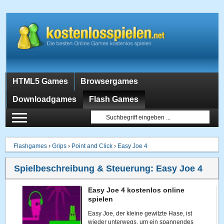
HTML5 Games
Browsergames
Downloadgames
Flash Games
Flashgames
›
Grips
›
Point and Click
›
Easy Joe 4
Spielbeschreibung & Steuerung:
Easy Joe 4
Easy Joe 4 kostenlos online
spielen
Easy Joe, der kleine gewitzte Hase, ist
wieder unterwegs, um ein spannendes