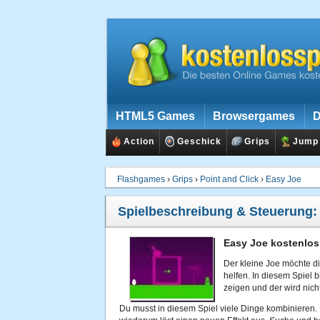
HTML5 Games
Browsergames
D
Action
Geschick
Grips
Jump
Flashgames
›
Grips
›
Point and Click
›
Easy Joe
Spielbeschreibung & Steuerung
Easy Joe kostenlos
Der kleine Joe möchte d
helfen. In diesem Spiel 
zeigen und der wird nicht
Du musst in diesem Spiel viele Dinge kombinieren. 