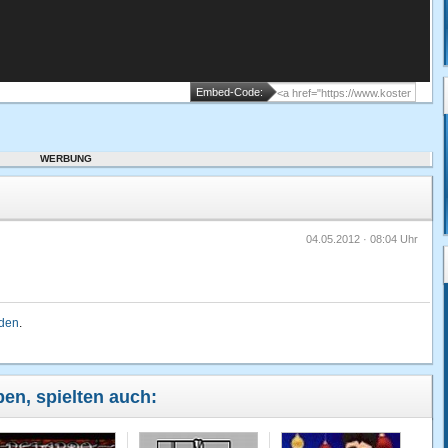
Embed-Code:
WERBUNG
04.05.2012 · 08:04 Uhr
lden
.
ben, spielten auch: