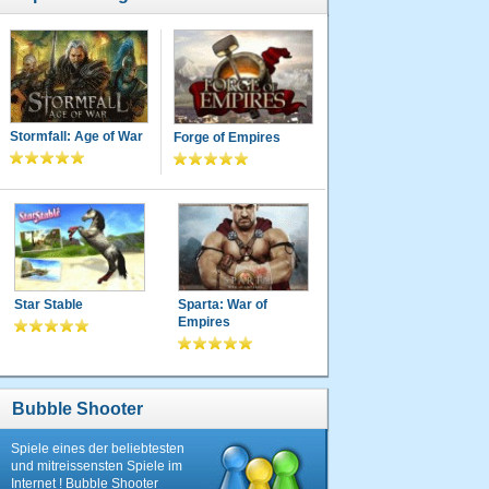
Stormfall: Age of War
Forge of Empires
Star Stable
Sparta: War of
Empires
Bubble Shooter
Spiele eines der beliebtesten
und mitreissensten Spiele im
Internet ! Bubble Shooter