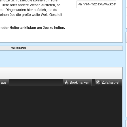
enutze Schlüssel, die können dir Türen
 Tiere oder andere Wesen auftreten, so
ele Dinge warten hier auf dich, die du
einen Joe die große weite Welt. Gespielt
oder Helfer anklicken um Joe zu helfen.
WERBUNG
t aus
Bookmarken
Zufallsspiel