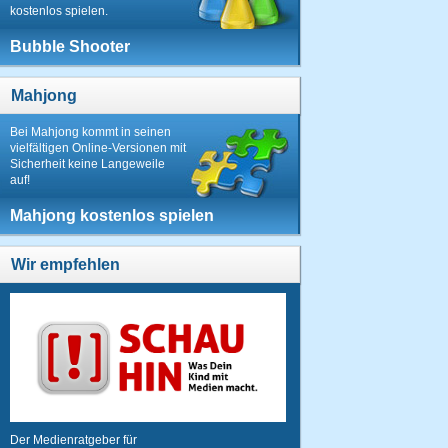
kostenlos spielen.
Bubble Shooter
Mahjong
Bei Mahjong kommt in seinen
vielfältigen Online-Versionen mit
Sicherheit keine Langeweile
auf!
Mahjong kostenlos spielen
Wir empfehlen
Der Medienratgeber für