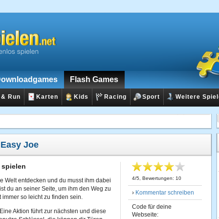
ownloadgames
Flash Games
 & Run
Karten
Kids
Racing
Sport
Weitere Spie
:
Easy Joe
 spielen
4
/
5
, Bewertungen:
10
ie Welt entdecken und du musst ihm dabei
bist du an seiner Seite, um ihm den Weg zu
›
Kommentar schreiben
 immer so leicht zu finden sein.
Code für deine
Eine Aktion führt zur nächsten und diese
Webseite: