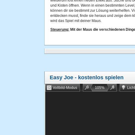
wiederum löst einen neuen Effekt aus. Suche und b
und Kisten öffnen. Wenn in einen bestimmten Level,
können dir sie bestimmt zur Lösung weiterhelfen. Vi
entdecken musst, finde sie heraus und zeige dem kl
wird das Spiel mit deiner Maus.
Steuerung:
Mit der Maus die verschiedenen Dinge 
Easy Joe
- kostenlos spielen
Vollbild-Modus
105
%
Lich