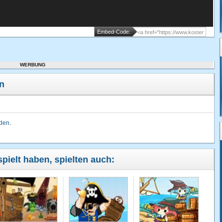
Embed-Code:
WERBUNG
n
lden
.
ielt haben, spielten auch: