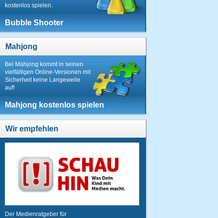
kostenlos spielen.
Bubble Shooter
Mahjong
Bei Mahjong kommt in seinen
vielfältigen Online-Versionen mit
Sicherheit keine Langeweile
auf!
Mahjong kostenlos spielen
Wir empfehlen
Der Medienratgeber für