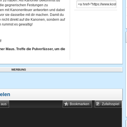
el zu haben. Als Kanonier bekommst du
 die gegnerischen Festungen zu
gen mit Kanonenfeuer antworten und dabei
evor sie dasselbe mit dir machen. Damit du
 nicht direkt auf die Kanonen, sondern auf
nn rummst es gewaltig!
!
ner Maus. Treffe die Pulverfässer, um die
WERBUNG
ielen
t aus
Bookmarken
Zufallsspiel