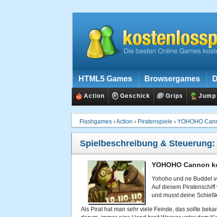
HTML5 Games
Browsergames
D
Action
Geschick
Grips
Jump
Flashgames
›
Action
›
Piratenspiele
›
YOHOHO Can
Spielbeschreibung & Steuerung
YOHOHO Cannon kos
Yohoho und ne Buddel v
Auf diesem Piratenschiff 
und musst deine Schießk
Als Pirat hat man sehr viele Feinde, das sollte beka