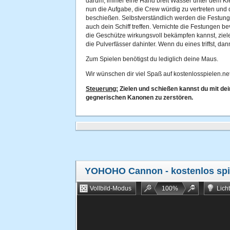
darum, immer eine Hand breit Wasser unter dem Ki
nun die Auf
gabe, die Crew würdig zu vertreten und
beschießen. Selbstverständlich werden die Festun
auch dein Schiff treffen. Vernichte die Festungen b
die Geschütze wirkungsvoll bekämpfen kannst, ziele
die Pulverfässer dahinter. Wenn du eines triffst, da
Zum Spielen benötigst du lediglich deine Maus.
Wir wünschen dir viel Spaß auf kostenlosspielen.net
Steuerung:
Zielen und schießen kannst du mit dei
gegnerischen Kanonen zu zerstören.
YOHOHO Cannon
- kostenlos sp
Vollbild-Modus
100
%
Lich