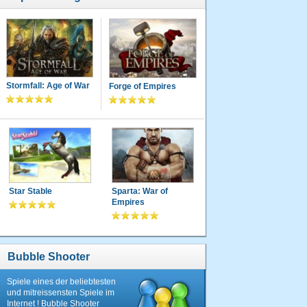
Stormfall: Age of War
Forge of Empires
Star Stable
Sparta: War of
Empires
Bubble Shooter
Spiele eines der beliebtesten
und mitreissensten Spiele im
Internet ! Bubble Shooter