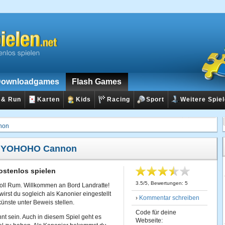
ownloadgames
Flash Games
 & Run
Karten
Kids
Racing
Sport
Weitere Spie
non
:
YOHOHO Cannon
tenlos spielen
3.5
/
5
, Bewertungen:
5
oll Rum. Willkommen an Bord Landratte!
wirst du sogleich als Kanonier eingestellt
›
Kommentar schreiben
ünste unter Beweis stellen.
Code für deine
nnt sein. Auch in diesem Spiel geht es
Webseite: