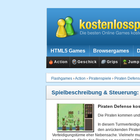
HTML5 Games
Browsergames
D
Action
Geschick
Grips
Jump
Flashgames
›
Action
›
Piratenspiele
›
Piraten Defen
Spielbeschreibung & Steuerung
Piraten Defense kos
Die Piraten kommen und 
In diesem Turmverteidigu
den anrückenden Piraten 
Verteidigungstürme eher Nebensache. Vielmehr mus