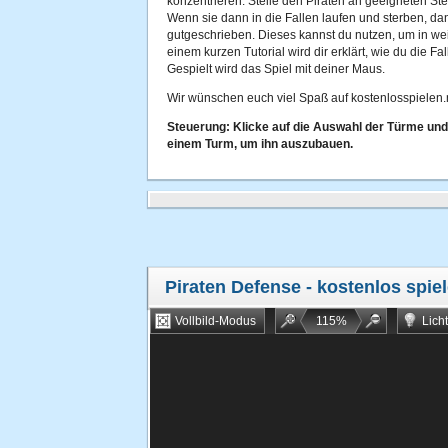
konzentrieren. Stelle den Piraten an geeigneten St
Wenn sie dann in die Fallen laufen und sterben, 
gutgeschrieben. Dieses kannst du nutzen, um in w
einem kurzen Tutorial wird dir erklärt, wie du die F
Gespielt wird das Spiel mit deiner Maus.
Wir wünschen euch viel Spaß auf kostenlosspielen.
Steuerung:
Klicke auf die Auswahl der Türme und 
einem Turm, um ihn auszubauen.
Piraten Defense
- kostenlos spie
Vollbild-Modus
115
%
Lich