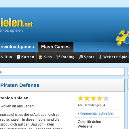
ownloadgames
Flash Games
 & Run
Karten
Kids
Racing
Sport
Weitere Spie
se
:
Piraten Defense
tenlos spielen
4
/
5
, Bewertungen:
4
wollen dir ans Leder!
›
Kommentar schreiben
ngsspiel ist es deine Aufgabe, dich vor
zu schützen. In diesem Spiel sind die
Code für deine
st du dich auf den Bau von Fallen
Webseite: