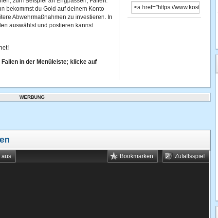
ellen, zum Beispiel an Engpässen, Fallen.
dann bekommst du Gold auf deinem Konto
eitere Abwehrmaßnahmen zu investieren. In
allen auswählst und postieren kannst.
net!
Fallen in der Menüleiste; klicke auf
WERBUNG
len
t aus
Bookmarken
Zufallsspiel