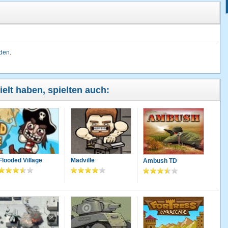
lden
.
ielt haben, spielten auch:
Flooded Village
Madville
Ambush TD