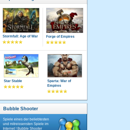
Stormfall: Age of War
Forge of Empires
Star Stable
Sparta: War of
Empires
Bubble Shooter
Spiele eines der beliebtesten
und mitreissensten Spiele im
Internet ! Bubble Shooter