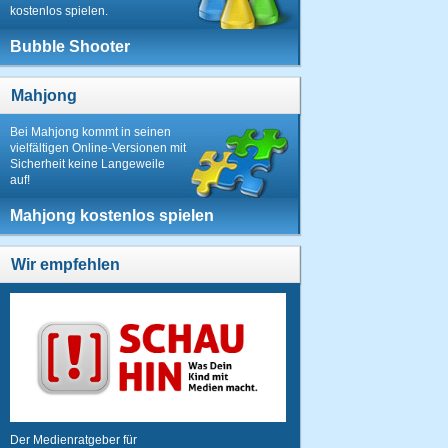
kostenlos spielen.
Bubble Shooter
Mahjong
Bei Mahjong kommt in seinen
vielfältigen Online-Versionen mit
Sicherheit keine Langeweile
auf!
Mahjong kostenlos spielen
Wir empfehlen
Der Medienratgeber für