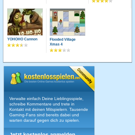
YOHOHO Cannon
Flooded Village
Xmas 4
Verwalte einfach Deine Lieblingsspiele,
schreibe Kommentare und trete in
Kontakt mit deinen Mitspielern. Tausende
Gaming-Fans sind bereits dabei und
warten darauf gegen dich zu spielen.
Jetzt kostenlos anmelden