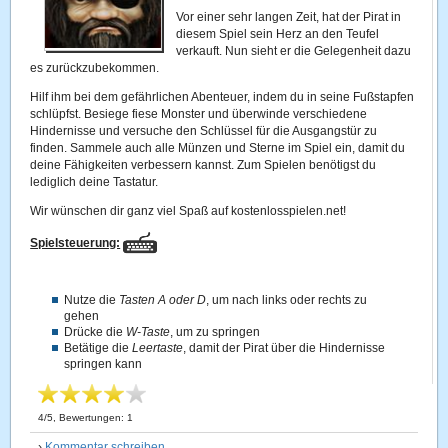
Vor einer sehr langen Zeit, hat der Pirat in
diesem Spiel sein Herz an den Teufel
verkauft. Nun sieht er die Gelegenheit dazu
es zurückzubekommen.
Hilf ihm bei dem gefährlichen Abenteuer, indem du in seine Fußstapfen
schlüpfst. Besiege fiese Monster und überwinde verschiedene
Hindernisse und versuche den Schlüssel für die Ausgangstür zu
finden. Sammele auch alle Münzen und Sterne im Spiel ein, damit du
deine Fähigkeiten verbessern kannst. Zum Spielen benötigst du
lediglich deine Tastatur.
Wir wünschen dir ganz viel Spaß auf kostenlosspielen.net!
Spielsteuerung:
Nutze die
Tasten A oder D
, um nach links oder rechts zu
gehen
Drücke die
W-Taste
, um zu springen
Betätige die
Leertaste
, damit der Pirat über die Hindernisse
springen kann
4
/
5
, Bewertungen:
1
›
Kommentar schreiben