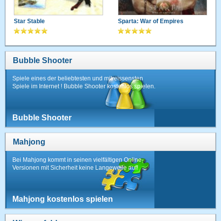
Star Stable
Sparta: War of Empires
Bubble Shooter
Spiele eines der beliebtesten und mitreissensten
Spiele im Internet ! Bubble Shooter kostenlos spielen.
Bubble Shooter
Mahjong
Bei Mahjong kommt in seinen vielfältigen Online-
Versionen mit Sicherheit keine Langeweile auf!
Mahjong kostenlos spielen