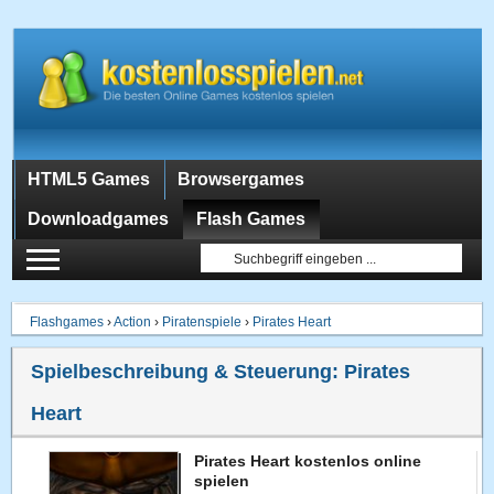
HTML5 Games
Browsergames
Downloadgames
Flash Games
Flashgames
›
Action
›
Piratenspiele
›
Pirates Heart
Spielbeschreibung & Steuerung:
Pirates
Heart
Pirates Heart kostenlos online
spielen