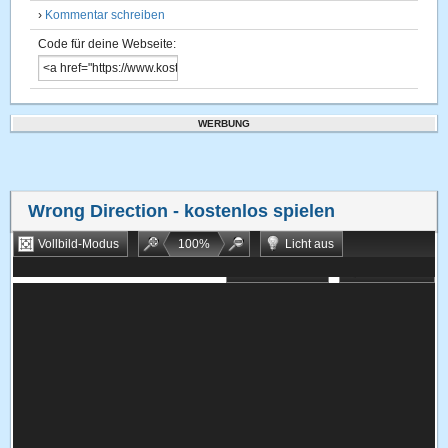
›
Kommentar schreiben
Code für deine Webseite:
WERBUNG
Wrong Direction
- kostenlos spielen
Vollbild-Modus
100
%
Licht aus
Bookmarken
Zufallsspiel