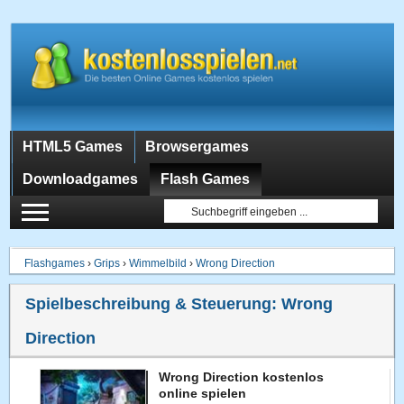
HTML5 Games
Browsergames
Downloadgames
Flash Games
Flashgames
›
Grips
›
Wimmelbild
›
Wrong Direction
Spielbeschreibung & Steuerung:
Wrong
Direction
Wrong Direction kostenlos
online spielen