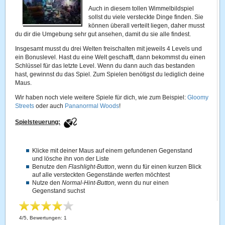
Auch in diesem tollen Wimmelbildspiel
sollst du viele versteckte Dinge finden. Sie
können überall verteilt liegen, daher musst
du dir die Umgebung sehr gut ansehen, damit du sie alle findest.
Insgesamt musst du drei Welten freischalten mit jeweils 4 Levels und
ein Bonuslevel. Hast du eine Welt geschafft, dann bekommst du einen
Schlüssel für das letzte Level. Wenn du dann auch das bestanden
hast, gewinnst du das Spiel. Zum Spielen benötigst du lediglich deine
Maus.
Wir haben noch viele weitere Spiele für dich, wie zum Beispiel:
Gloomy
Streets
oder auch
Pananormal Woods
!
Spielsteuerung:
Klicke mit deiner Maus auf einem gefundenen Gegenstand
und lösche ihn von der Liste
Benutze den
Flashlight-Button
, wenn du für einen kurzen Blick
auf alle versteckten Gegenstände werfen möchtest
Nutze den
Normal-Hint-Button,
wenn du nur einen
Gegenstand suchst
4
/
5
, Bewertungen:
1