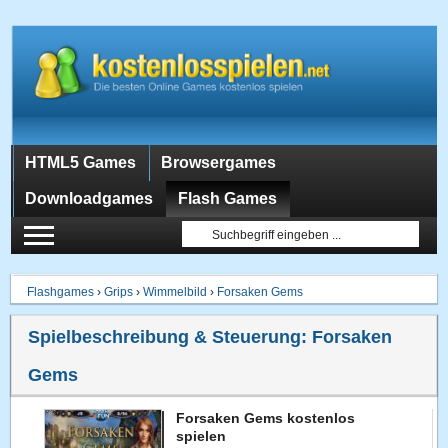
HTML5 Games
Browsergames
Downloadgames
Flash Games
Flashgames
›
Grips
›
Wimmelbild
›
Forsaken Gems
Spielbeschreibung & Steuerung:
Forsaken
Gems
Forsaken Gems kostenlos
spielen