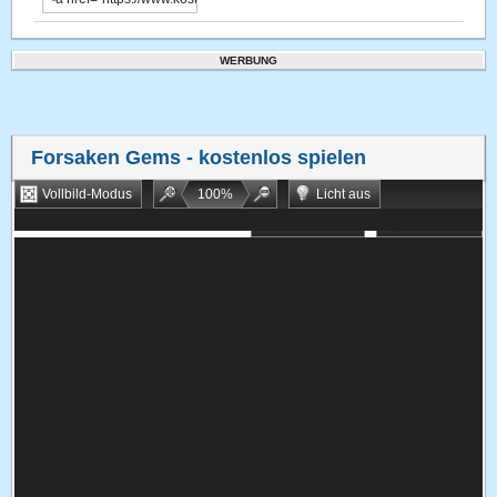
WERBUNG
Forsaken Gems
- kostenlos spielen
Vollbild-Modus
100
%
Licht aus
Bookmarken
Zufallsspiel