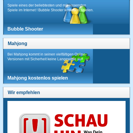
Spiele eines der beliebtesten und mitreissensten
Spiele im Internet ! Bubble Shooter kostenlos spielen.
Bubble Shooter
Mahjong
Bei Mahjong kommt in seinen vielfältigen Online-
Versionen mit Sicherheit keine Langeweile auf!
Mahjong kostenlos spielen
Wir empfehlen