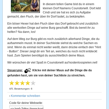
In diesem tollen Game bist du in einem
kleinen Dorf Namens Counstorwill. Dort lebt
Cindi und sie hat es sich zu Aufgabe
gemacht, den Fluch, der über ihr Dorf lastet, zu bekämpfen.
Ein böser Hexer hat den Fluch über das Dorf gebracht und zusätzlich
alle wertvollen Dinge auf seine Burg geschafft. Bist du bereit ihr zu
helfen? Na dann, los!
Auf dem Weg zur Burg gibt es noch zusätzlich allerhand Dinge, die du
aufsammeln musst. In deiner Suchleiste siehst du welche Sachen es
sind. Wenn du einmal nicht weiter weißt, dann drücke einfach den "Hint
- Button". Dieser zeigt dir ein Teil an, welches du noch nicht entdeckt
hast. Zum Spielen benötigst du ausschließlich deine Maus.
Wir wünschen dir viel Spaß in Counstorwill auf kostenlosspielen.net!
Steuerung:
Klicke mit deiner Maus auf die Dinge die du
gefunden hast, um sie von deiner Suchliste zu streichen.
4
/
5
, Bewertungen:
6
›
Kommentar schreiben
Code für deine Webseite: