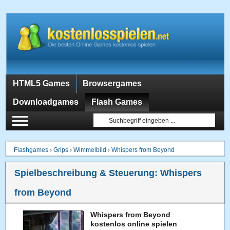
HTML5 Games
Browsergames
Downloadgames
Flash Games
Flashgames
›
Grips
›
Wimmelbild
›
Whispers from Beyond
Spielbeschreibung & Steuerung:
Whispers
from Beyond
Whispers from Beyond
kostenlos online spielen