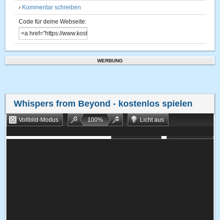
›
Kommentar schreiben
Code für deine Webseite:
WERBUNG
Whispers from Beyond
- kostenlos spielen
Vollbild-Modus
100
%
Licht aus
Bookmarken
Zufallsspiel