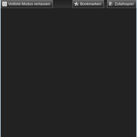
Vollbild-Modus verlassen
Bookmarken
Zufallsspiel
HTML5 Games
Browsergames
Downloadgames
Flash Games
Flashgames
›
Grips
›
Verschiedene
›
World of Confusion
Spielbeschreibung & Steuerung:
World of
Confusion
World of Confusion kostenlos
online spielen