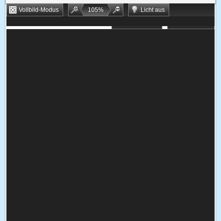
Vollbild-Modus
105
%
Licht aus
Bookmarken
Zufallsspiel