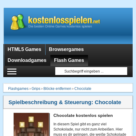
HTML5 Games
Browsergames
Downloadgames
Flash Games
Flashgames
›
Grips
›
Blöcke entfernen
›
Chocolate
Spielbeschreibung & Steuerung:
Chocolate
Chocolate kostenlos spielen
In diesem Spiel gibt es ganz viel
Schokolade, nur nicht zum Anbeißen. Hier
muss es dir gelingen, die weiße Schokolade