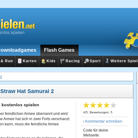
ownloadgames
Flash Games
 & Run
Karten
Kids
Racing
Sport
Weitere Spie
 2
:
Straw Hat Samurai 2
 kostenlos spielen
4
/
5
, Bewertungen:
5
er feindlichen Armee überrannt und wird
he Armee hat sich in zwei Forts verschanzt.
›
Kommentar schreiben
n kann, muss die feindliche Armee
Code für deine
Webseite: