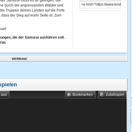
eter Samurai muss es dir gelingen, die
iche durch die angrenzenden Wälder und
 die Truppen deines Landes auf die Forts
 dass der Sieg auf eurer Seite ist. Zum
net!
ngen, die der Samurai ausführen soll.
ial.
WERBUNG
spielen
t aus
Bookmarken
Zufallsspiel