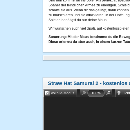
Und nun kommst du ins Spiel. Als perfekt ausgebild
Späher der feindlichen Armee zu erledigen. Schle
schalte sie aus. Wenn dir das gelingt, dann können
zu marschieren und sie attackieren. In der Hoffnung,
Spielen benötigst du nur deine Maus.
Wir wünschen euch viel Spaß, auf kostenlosspielen.
Steuerung: Mit der Maus bestimmst du die Bewegu
Diese erlernst du aber auch, in einem kurzen Tutor
Straw Hat Samurai 2
- kostenlos 
Vollbild-Modus
100
%
Lich