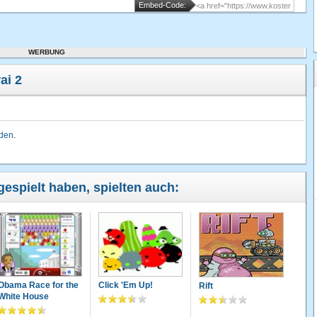
Embed-Code:
WERBUNG
ai 2
lden
.
gespielt haben, spielten auch:
Obama Race for the
Click 'Em Up!
Rift
White House