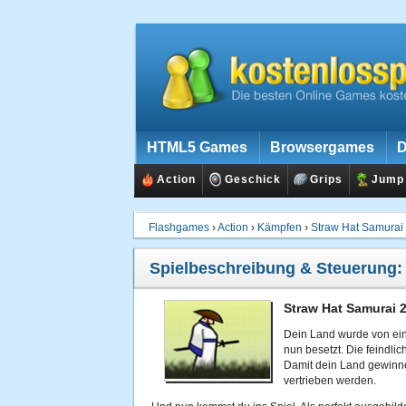
HTML5 Games
Browsergames
D
Action
Geschick
Grips
Jump
Flashgames
›
Action
›
Kämpfen
›
Straw Hat Samurai
Spielbeschreibung & Steuerung
Straw Hat Samurai 2
Dein Land wurde von ein
nun besetzt. Die feindlic
Damit dein Land gewinne
vertrieben werden.