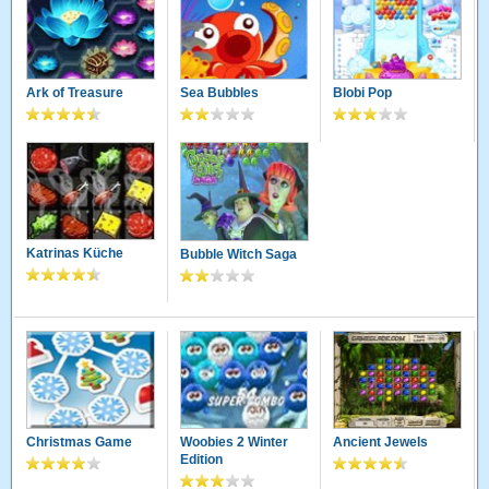
stine50
04.02.2011 · 19:42 Uhr
das ist ein schönes spiel zum entspannen
Ark of Treasure
Sea Bubbles
Blobi Pop
Scarlet32
17.01.2011 · 03:56 Uhr
dies ist das beste und entspannendste bubblespiel das ich
kenne einfach genial!!! :)
sanny1706
25.08.2010 · 01:21 Uhr
das spiel iss ja richtig niedlich gemacht und super toll
Katrinas Küche
Bubble Witch Saga
gianna
14.08.2010 · 17:35 Uhr
Man kann nicht aufhören ............................. :-)
beulesfrau83
09.08.2010 · 18:39 Uhr
das macht ja voll spaß jährrrrrrrrrrrrrrrrrrrrr
Christmas Game
Woobies 2 Winter
Ancient Jewels
Edition