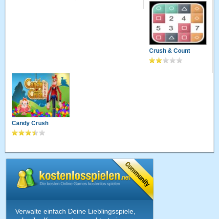
Beule83
09.08.2010 · 18:38 Uhr
das macht ja richtig süchtig jajajaaaaaaaaaaaaaa
mausbaer
24.06.2010 · 22:09 Uhr
Crush & Count
so richtig knuddelig............................... .........................
mausbaer
24.06.2010 · 22:09 Uhr
so richtig knuddelig............................... .........................
Candy Crush
mausbaer
24.06.2010 · 00:06 Uhr
Ich finde es ist einfach zum spielen................................
Verwalte einfach Deine Lieblingsspiele,