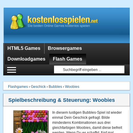
HTML5 Games
Browsergames
Downloadgames
Flash Games
Flashgames
›
Geschick
›
Bubbles
›
Woobies
Spielbeschreibung & Steuerung:
Woobies
In diesem lustigen Bubbles-Spiel ist wieder
einmal Dein Geschick gefragt. Bilde
mindestens Kombinationen aus drei
gleichfarbigen Woobies, damit diese befreit
werden. Wenn Du es schaffst, fünf mal