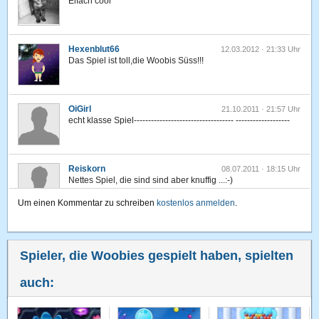
Eifach cool
Hexenblut66
12.03.2012 · 21:33 Uhr
Das Spiel ist toll,die Woobis Süss!!!
OiGirl
21.10.2011 · 21:57 Uhr
echt klasse Spiel----------------------------------- -------------------
Reiskorn
08.07.2011 · 18:15 Uhr
Nettes Spiel, die sind sind aber knuffig ...:-)
Um einen Kommentar zu schreiben
kostenlos anmelden
.
babystaff
07.07.2011 · 22:27 Uhr
echt geil des spiel.....lieblingsspiel
Spieler, die Woobies gespielt haben, spielten
auch:
elfi10
12.04.2011 · 00:06 Uhr
Super,man muss es einfach immer wieder spielen