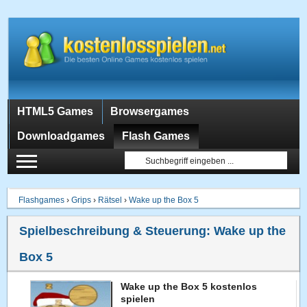
HTML5 Games
Browsergames
Downloadgames
Flash Games
Flashgames
›
Grips
›
Rätsel
›
Wake up the Box 5
Spielbeschreibung & Steuerung:
Wake up the
Box 5
Wake up the Box 5 kostenlos
spielen