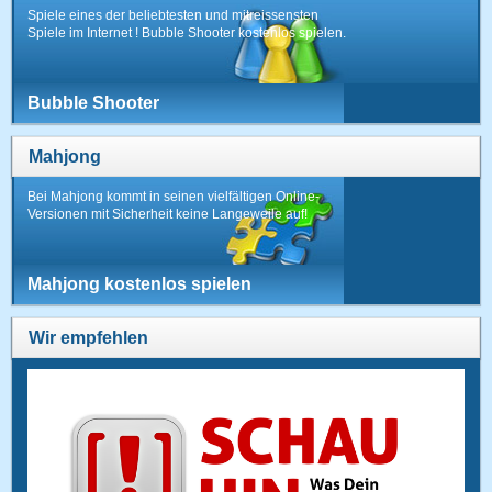
Spiele eines der beliebtesten und mitreissensten
Spiele im Internet ! Bubble Shooter kostenlos spielen.
Bubble Shooter
Mahjong
Bei Mahjong kommt in seinen vielfältigen Online-
Versionen mit Sicherheit keine Langeweile auf!
Mahjong kostenlos spielen
Wir empfehlen