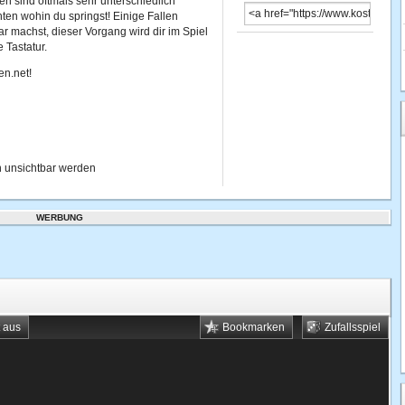
en sind oftmals sehr unterschiedlich
hten wohin du springst! Einige Fallen
 machst, dieser Vorgang wird dir im Spiel
 Tastatur.
en.net!
en unsichtbar werden
WERBUNG
t aus
Bookmarken
Zufallsspiel