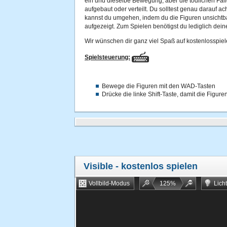
ein und dieselbe Bewegung, aber die tödlichen Fall
aufgebaut oder verteilt. Du solltest genau darauf ac
kannst du umgehen, indem du die Figuren unsichtbar
aufgezeigt. Zum Spielen benötigst du lediglich deine
Wir wünschen dir ganz viel Spaß auf kostenlosspiel
Spielsteuerung:
Bewege die Figuren mit den WAD-Tasten
Drücke die linke Shift-Taste, damit die Figur
Visible
- kostenlos spielen
Vollbild-Modus
125
%
Lich