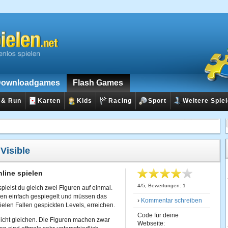
ownloadgames
Flash Games
 & Run
Karten
Kids
Racing
Sport
Weitere Spie
:
Visible
nline spielen
4
/
5
, Bewertungen:
1
ielst du gleich zwei Figuren auf einmal.
en einfach gespiegelt und müssen das
›
Kommentar schreiben
ielen Fallen gespickten Levels, erreichen.
Code für deine
nicht gleichen. Die Figuren machen zwar
Webseite: