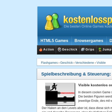
HTML5 Games
Browsergames
D
Action
Geschick
Grips
Jump
Flashgames
›
Geschick
›
Verschiedene
›
Visible
Spielbeschreibung & Steuerung
Visible kostenlos o
In diesem coolen Game sp
Die beiden Figuren werd
jeweilige Ende, des mit v
Der Haken an den Levels aber ist, dass diese sich 