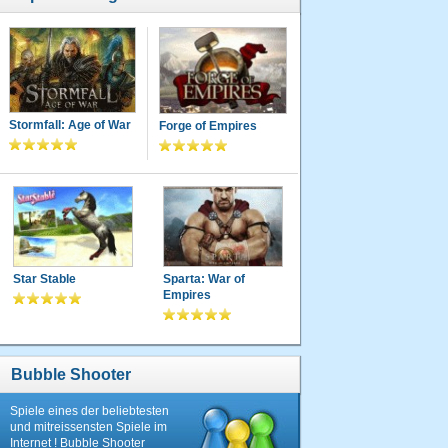
Stormfall: Age of War
Forge of Empires
Star Stable
Sparta: War of
Empires
Bubble Shooter
Spiele eines der beliebtesten
und mitreissensten Spiele im
Internet ! Bubble Shooter