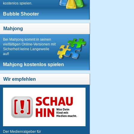
kostenlos spielen.
Bubble Shooter
Mahjong
Bei Mahjong kommt in seinen
vielfältigen Online-Versionen mit
Sicherheit keine Langeweile
auf!
Mahjong kostenlos spielen
Wir empfehlen
Der Medienratgeber für