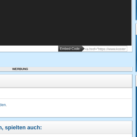
Embed-Code:
WERBUNG
lden
.
n, spielten auch: