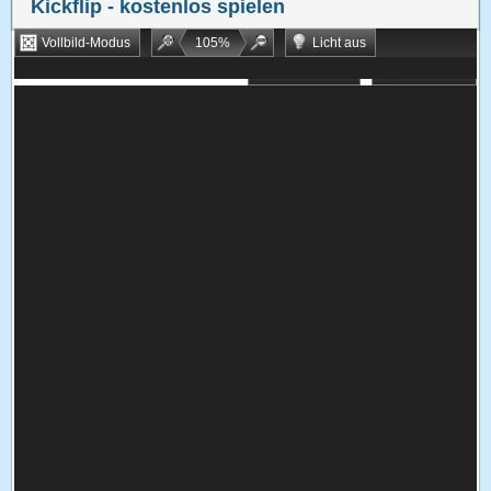
Kickflip
- kostenlos spielen
Vollbild-Modus
105
%
Licht aus
Bookmarken
Zufallsspiel