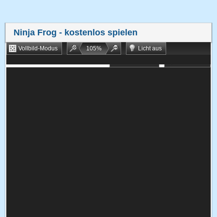
Ninja Frog
- kostenlos spielen
Vollbild-Modus
105
%
Licht aus
Bookmarken
Zufallsspiel