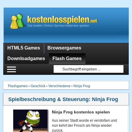
HTML5 Games
Browsergames
Downloadgames
Flash Games
Flashgames
›
Geschick
›
Verschiedene
›
Ninja Frog
Spielbeschreibung & Steuerung:
Ninja Frog
Ninja Frog kostenlos spielen
Aus seiner Stadt wurde er verstoßen und
nun kehrt der Frosch als Ninja wieder
zurück.