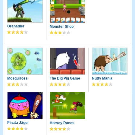
Grenadier
Monster Shop
MosquiToss
The Big Pig Game
Nutty Mania
Pinata Jäger
Horsey Races