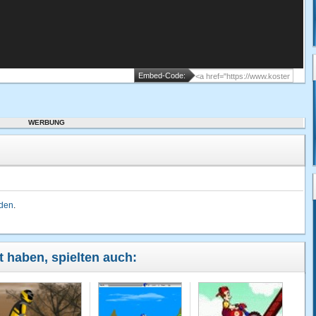
Embed-Code:
WERBUNG
lden
.
lt haben, spielten auch: