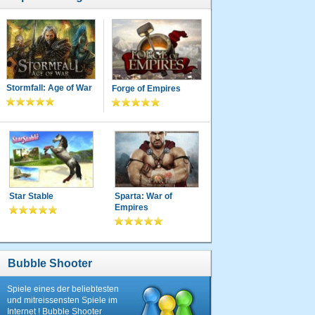
Stormfall: Age of War
Forge of Empires
Star Stable
Sparta: War of
Empires
Bubble Shooter
Spiele eines der beliebtesten
und mitreissensten Spiele im
Internet ! Bubble Shooter