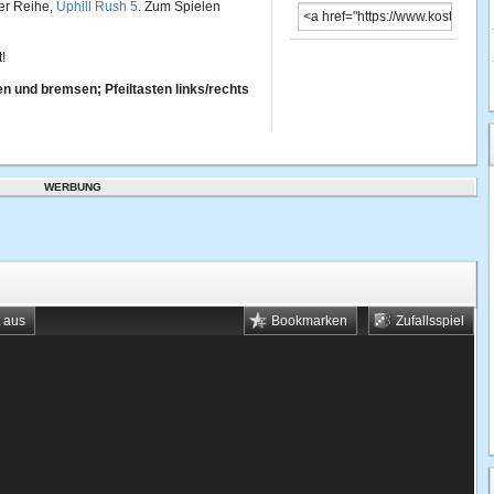
der Reihe,
Uphill Rush 5
. Zum Spielen
!
en und bremsen; Pfeiltasten links/rechts
WERBUNG
t aus
Bookmarken
Zufallsspiel