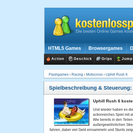
HTML5 Games
Browsergames
D
Action
Geschick
Grips
Jump
Flashgames
›
Racing
›
Motocross
›
Uphill Rush 6
Spielbeschreibung & Steuerung
Uphill Rush 6 koste
Und wieder haben es die 
actionreiches Spiel mit
Wie bereits in den Teile
außergewöhnlichen Stre
fahren, dabei viel Geld einsammeln und Stunts zeige