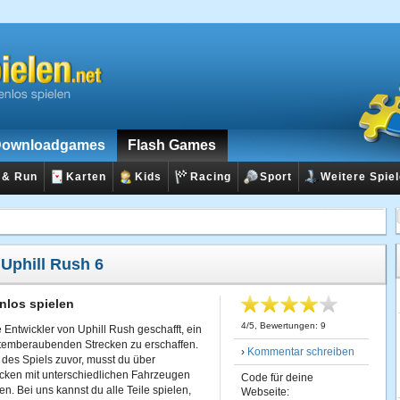
ownloadgames
Flash Games
 & Run
Karten
Kids
Racing
Sport
Weitere Spie
:
Uphill Rush 6
nlos spielen
4
/
5
, Bewertungen:
9
Entwickler von Uphill Rush geschafft, ein
 atemberaubenden Strecken zu erschaffen.
›
Kommentar schreiben
n des Spiels zuvor, musst du über
cken mit unterschiedlichen Fahrzeugen
Code für deine
n. Bei uns kannst du alle Teile spielen,
Webseite: