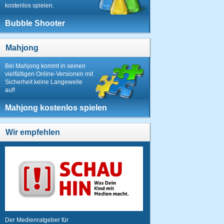
kostenlos spielen.
Bubble Shooter
Mahjong
Bei Mahjong kommt in seinen
vielfältigen Online-Versionen mit
Sicherheit keine Langeweile
auf!
Mahjong kostenlos spielen
Wir empfehlen
Der Medienratgeber für