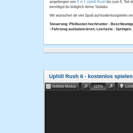
angefangen von
5 in 1 Uphill Rush
bis zum 5. Teil 
benötigst du lediglich deine Tastatur.
Wir wünschen dir viel Spaß auf kostenlosspielen.net
Steuerung: Pfeiltasten hoch/runter - Beschleunig
- Fahrzeug ausbalancieren; Leertaste - Springen.
Uphill Rush 6
- kostenlos spielen
Vollbild-Modus
115
%
Lich