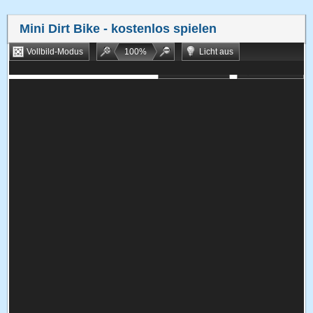
Mini Dirt Bike
- kostenlos spielen
Vollbild-Modus
100
%
Licht aus
Bookmarken
Zufallsspiel