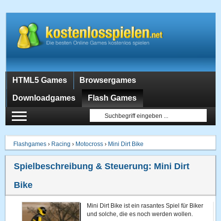
HTML5 Games
Browsergames
Downloadgames
Flash Games
Flashgames
›
Racing
›
Motocross
›
Mini Dirt Bike
Spielbeschreibung & Steuerung:
Mini Dirt
Bike
Mini Dirt Bike ist ein rasantes Spiel für Biker
und solche, die es noch werden wollen.