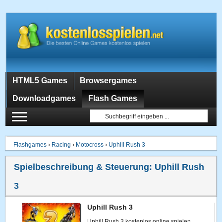
HTML5 Games
Browsergames
Downloadgames
Flash Games
Flashgames
›
Racing
›
Motocross
›
Uphill Rush 3
Spielbeschreibung & Steuerung:
Uphill Rush
3
Uphill Rush 3
Uphill Rush 3 kostenlos online spielen.