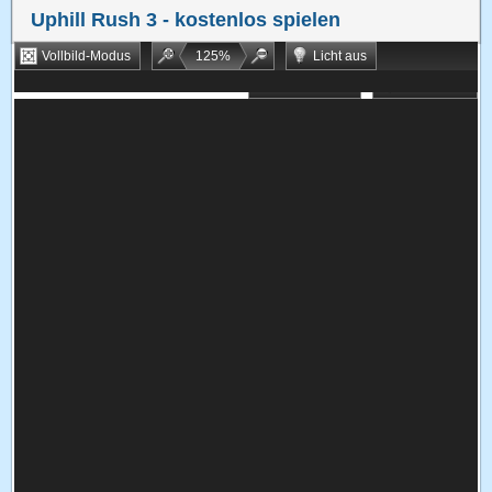
Uphill Rush 3
- kostenlos spielen
Vollbild-Modus
125
%
Licht aus
Bookmarken
Zufallsspiel