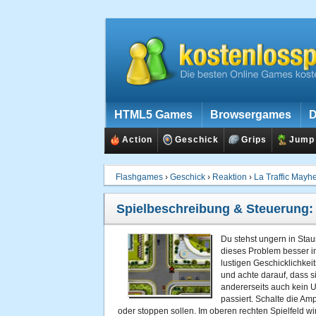
HTML5 Games
Browsergames
D
Action
Geschick
Grips
Jump
Flashgames
›
Geschick
›
Reaktion
›
La Traffic May
Spielbeschreibung & Steuerung
Du stehst ungern in Stau
dieses Problem besser i
lustigen Geschicklichkei
und achte darauf, dass si
andererseits auch kein 
passiert. Schalte die Amp
oder stoppen sollen. Im oberen rechten Spielfeld wir