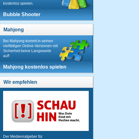
kostenlos spielen.
Bubble Shooter
Mahjong
Bei Mahjong kommt in seinen
vielfältigen Online-Versionen mit
Sicherheit keine Langeweile
auf!
Mahjong kostenlos spielen
Wir empfehlen
Der Medienratgeber für