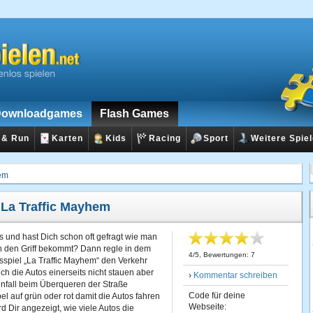
ownloadgames
Flash Games
 & Run
Karten
Kids
Racing
Sport
Weitere Spie
hem
:
La Traffic Mayhem
s und hast Dich schon oft gefragt wie man
n den Griff bekommt? Dann regle in dem
4
/
5
, Bewertungen:
7
tsspiel „La Traffic Mayhem“ den Verkehr
ch die Autos einerseits nicht stauen aber
›
Kommentar schreiben
Unfall beim Überqueren der Straße
Code für deine
el auf grün oder rot damit die Autos fahren
Webseite:
d Dir angezeigt, wie viele Autos die