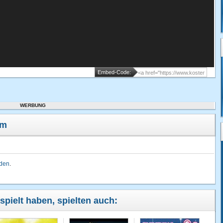
Embed-Code:
WERBUNG
em
lden
.
spielt haben, spielten auch: