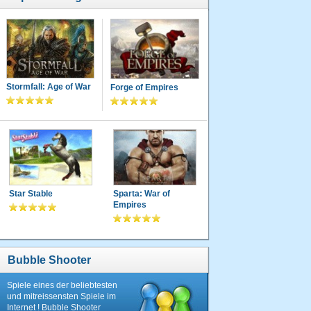
Stormfall: Age of War
Forge of Empires
Star Stable
Sparta: War of
Empires
Bubble Shooter
Spiele eines der beliebtesten
und mitreissensten Spiele im
Internet ! Bubble Shooter