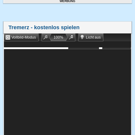
WERBUNG
Tremerz
- kostenlos spielen
Vollbild-Modus
100
%
Licht aus
Bookmarken
Zufallsspiel