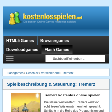
HTML5 Games
Browsergames
Downloadgames
Flash Games
Flashgames
›
Geschick
›
Verschiedene
›
Tremerz
Spielbeschreibung & Steuerung:
Tremerz
Tremerz kostenlos online spielen
Die kleine Wüstenstadt Tremerz wird von
echt fiesen Wüstenwürmern heimgesucht.
Schlüpfe in die Rolle des Protagonisten und