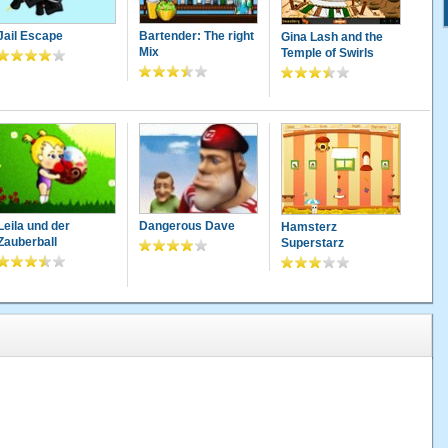
Jail Escape
Bartender: The right
Gina Lash and the
Mix
Temple of Swirls
Leila und der
Dangerous Dave
Hamsterz
Zauberball
Superstarz