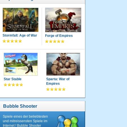
Stormfall: Age of War
Forge of Empires
Star Stable
Sparta: War of
Empires
Bubble Shooter
Spiele eines der beliebtesten
und mitreissensten Spiele im
Internet ! Bubble Shooter