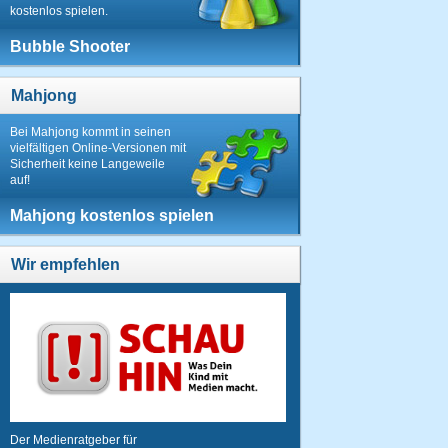
kostenlos spielen.
Bubble Shooter
Mahjong
Bei Mahjong kommt in seinen
vielfältigen Online-Versionen mit
Sicherheit keine Langeweile
auf!
Mahjong kostenlos spielen
Wir empfehlen
Der Medienratgeber für