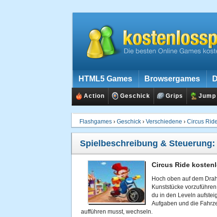
HTML5 Games
Browsergames
D
Action
Geschick
Grips
Jump
Flashgames
›
Geschick
›
Verschiedene
›
Circus Rid
Spielbeschreibung & Steuerung
Circus Ride kostenl
Hoch oben auf dem Draht
Kunststücke vorzuführen
du in den Leveln aufstei
Aufgaben und die Fahrze
aufführen musst, wechseln.