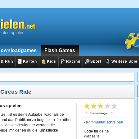
ownloadgames
Flash Games
 & Run
Karten
Kids
Racing
Sport
Weitere Spie
e
:
Circus Ride
os spielen
3
/
5
, Bewertungen:
2
seil ist es deine Aufgabe, waghalsige
 und das Publikum zu begeistern. Je höher
›
Kommentar schreiben
gst, desto schwieriger werden die
uge, mit denen du die Kunsstücke
Code für deine
Webseite: