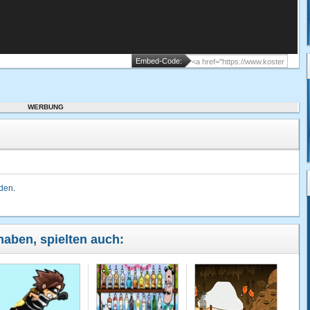
Embed-Code:
WERBUNG
lden
.
 haben, spielten auch: