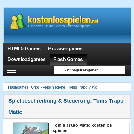
HTML5 Games
Browsergames
Downloadgames
Flash Games
Flashgames
›
Grips
›
Verschiedene
›
Toms Trapo Matic
Spielbeschreibung & Steuerung:
Toms Trapo
Matic
Tom´s Trapo Matic kostenlos
spielen