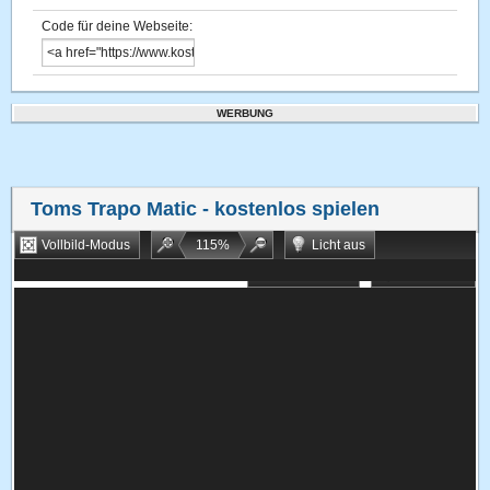
Code für deine Webseite:
WERBUNG
Toms Trapo Matic
- kostenlos spielen
Vollbild-Modus
115
%
Licht aus
Bookmarken
Zufallsspiel