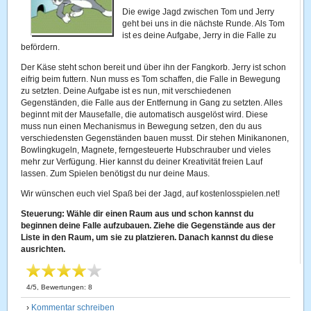
Die ewige Jagd zwischen Tom und Jerry
geht bei uns in die nächste Runde. Als Tom
ist es deine Aufgabe, Jerry in die Falle zu
befördern.
Der Käse steht schon bereit und über ihn der Fangkorb. Jerry ist schon
eifrig beim futtern. Nun muss es Tom schaffen, die Falle in Bewegung
zu setzten. Deine Aufgabe ist es nun, mit verschiedenen
Gegenständen, die Falle aus der Entfernung in Gang zu setzten. Alles
beginnt mit der Mausefalle, die automatisch ausgelöst wird. Diese
muss nun einen Mechanismus in Bewegung setzen, den du aus
verschiedensten Gegenständen bauen musst. Dir stehen Minikanonen,
Bowlingkugeln, Magnete, ferngesteuerte Hubschrauber und vieles
mehr zur Verfügung. Hier kannst du deiner Kreativität freien Lauf
lassen. Zum Spielen benötigst du nur deine Maus.
Wir wünschen euch viel Spaß bei der Jagd, auf kostenlosspielen.net!
Steuerung: Wähle dir einen Raum aus und schon kannst du
beginnen deine Falle aufzubauen. Ziehe die Gegenstände aus der
Liste in den Raum, um sie zu platzieren. Danach kannst du diese
ausrichten.
4
/
5
, Bewertungen:
8
›
Kommentar schreiben