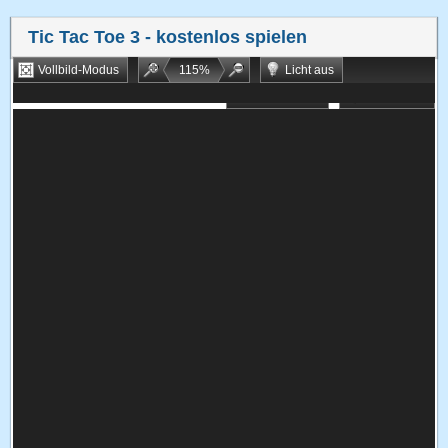
Tic Tac Toe 3
- kostenlos spielen
Vollbild-Modus
115
%
Licht aus
Bookmarken
Zufallsspiel