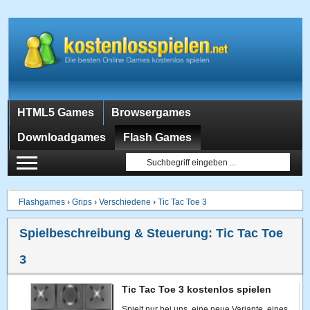
HTML5 Games
Browsergames
Downloadgames
Flash Games
Flashgames
›
Grips
›
Verschiedene
›
Tic Tac Toe 3
Spielbeschreibung & Steuerung:
Tic Tac Toe
3
Tic Tac Toe 3 kostenlos spielen
Spielt nur bei uns, eine neue Variante, eines