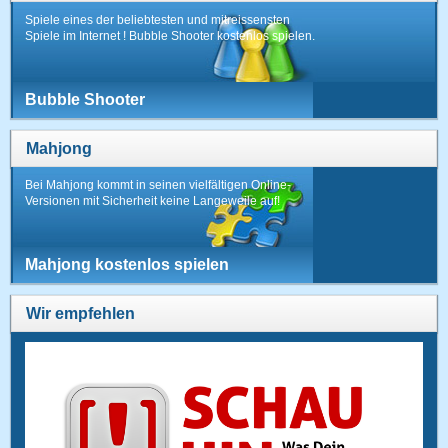
Spiele eines der beliebtesten und mitreissensten
Spiele im Internet ! Bubble Shooter kostenlos spielen.
Bubble Shooter
Mahjong
Bei Mahjong kommt in seinen vielfältigen Online-
Versionen mit Sicherheit keine Langeweile auf!
Mahjong kostenlos spielen
Wir empfehlen