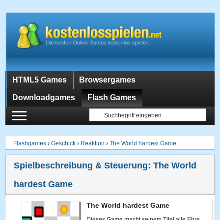
HTML5 Games
Browsergames
Downloadgames
Flash Games
Flashgames
›
Geschick
›
Reaktion
›
The World hardest Game
Spielbeschreibung & Steuerung:
The World
hardest Game
The World hardest Game
Dieses Game macht seinem Titel alle Ehre,