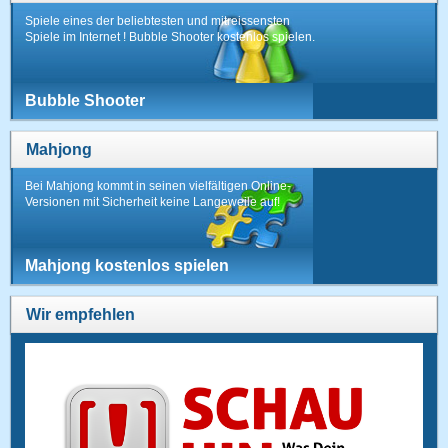
Spiele eines der beliebtesten und mitreissensten
Spiele im Internet ! Bubble Shooter kostenlos spielen.
Bubble Shooter
Mahjong
Bei Mahjong kommt in seinen vielfältigen Online-
Versionen mit Sicherheit keine Langeweile auf!
Mahjong kostenlos spielen
Wir empfehlen