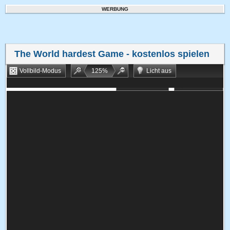
WERBUNG
The World hardest Game
- kostenlos spielen
Vollbild-Modus
125
%
Licht aus
Bookmarken
Zufallsspiel