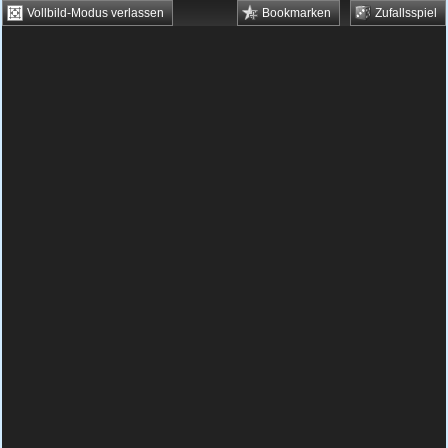
Vollbild-Modus verlassen
Bookmarken
Zufallsspiel
HTML5 Games
Browsergames
Downloadgames
Flash Games
Flashgames
›
Geschick
›
Verschiedene
›
Teleport Gun
Spielbeschreibung & Steuerung:
Teleport
Gun
Teleport Gun kostenlos online
spielen