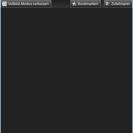
Vollbild-Modus verlassen
Bookmarken
Zufallsspiel
HTML5 Games
Browsergames
Downloadgames
Flash Games
Flashgames
›
Action
›
Schießen
›
Target Shooter
Spielbeschreibung & Steuerung:
Target
Shooter
Target Shooter kostenlos
spielen