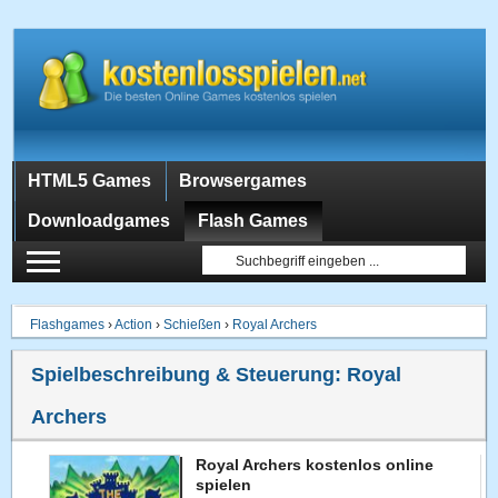
HTML5 Games
Browsergames
Downloadgames
Flash Games
Flashgames
›
Action
›
Schießen
›
Royal Archers
Spielbeschreibung & Steuerung:
Royal
Archers
Royal Archers kostenlos online
spielen