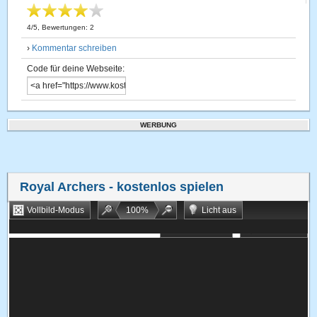
4
/
5
, Bewertungen:
2
›
Kommentar schreiben
Code für deine Webseite:
WERBUNG
Royal Archers
- kostenlos spielen
Vollbild-Modus
100
%
Licht aus
Bookmarken
Zufallsspiel