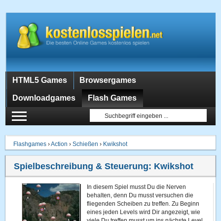
HTML5 Games
Browsergames
Downloadgames
Flash Games
Flashgames
›
Action
›
Schießen
›
Kwikshot
Spielbeschreibung & Steuerung:
Kwikshot
In diesem Spiel musst Du die Nerven
behalten, denn Du musst versuchen die
fliegenden Scheiben zu treffen. Zu Beginn
eines jeden Levels wird Dir angezeigt, wie
viele Du treffen musst um ins nächste Level