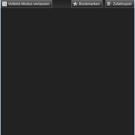
Vollbild-Modus verlassen
Bookmarken
Zufallsspiel
HTML5 Games
Browsergames
Downloadgames
Flash Games
Flashgames
›
Action
›
Verschiedene
›
Superman Metropolis Defender
Spielbeschreibung & Steuerung:
Superman
Metropolis Defender
Superman Metropolis Defender
kostenlos spielen