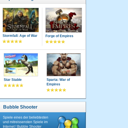
Stormfall: Age of War
Forge of Empires
Star Stable
Sparta: War of
Empires
Bubble Shooter
Spiele eines der beliebtesten
und mitreissensten Spiele im
Internet ! Bubble Shooter