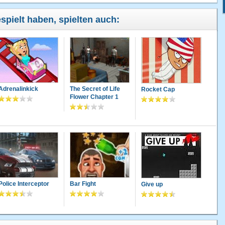
espielt haben, spielten auch:
Adrenalinkick
The Secret of Life
Rocket Cap
Flower Chapter 1
Police Interceptor
Bar Fight
Give up