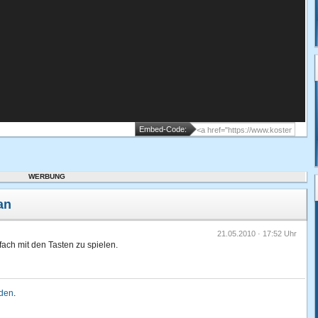
Embed-Code:
WERBUNG
an
21.05.2010 · 17:52 Uhr
nfach mit den Tasten zu spielen.
lden
.