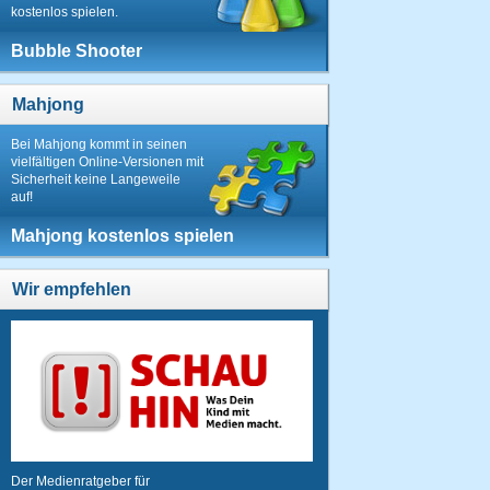
kostenlos spielen.
Bubble Shooter
Mahjong
Bei Mahjong kommt in seinen
vielfältigen Online-Versionen mit
Sicherheit keine Langeweile
auf!
Mahjong kostenlos spielen
Wir empfehlen
Der Medienratgeber für