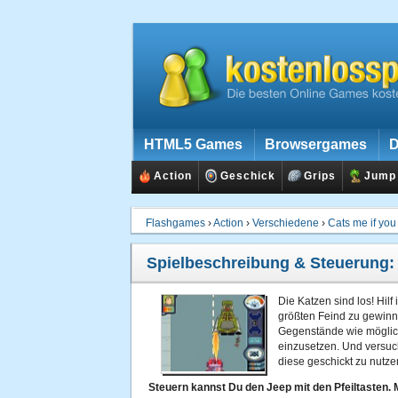
HTML5 Games
Browsergames
D
Action
Geschick
Grips
Jump
Flashgames
›
Action
›
Verschiedene
›
Cats me if you
Spielbeschreibung & Steuerung
Die Katzen sind los! Hil
größten Feind zu gewinn
Gegenstände wie möglic
einzusetzen. Und versuc
diese geschickt zu nutz
Steuern kannst Du den Jeep mit den Pfeiltasten. 