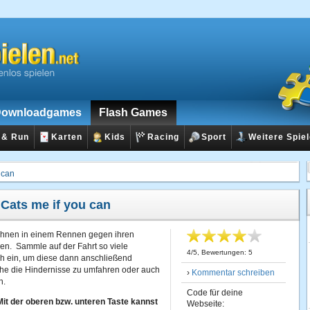
ownloadgames
Flash Games
 & Run
Karten
Kids
Racing
Sport
Weitere Spie
 can
:
Cats me if you can
f ihnen in einem Rennen gegen ihren
en. Sammle auf der Fahrt so viele
4
/
5
, Bewertungen:
5
h ein, um diese dann anschließend
he die Hindernisse zu umfahren oder auch
›
Kommentar schreiben
en.
Code für deine
Mit der oberen bzw. unteren Taste kannst
Webseite: