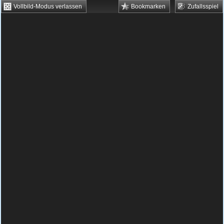
Vollbild-Modus verlassen
Bookmarken
Zufallsspiel
HTML5 Games
Browsergames
Downloadgames
Flash Games
Flashgames
›
Jump & Run
›
Super Mario
›
Super Mario Flash Klassik
Spielbeschreibung & Steuerung:
Super Mario
Flash Klassik
Jeder kennt den Klassiker Super Mario
World. Hier findest du ein originalgetreues