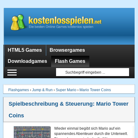
HTML5 Games
Browsergames
Downloadgames
Flash Games
Flashgames
›
Jump & Run
›
Super Mario
›
Mario Tower Coins
Spielbeschreibung & Steuerung:
Mario Tower
Coins
Wieder einmal begibt sich Mario auf ein
spannendes Abenteuer durch die Unterwelt.