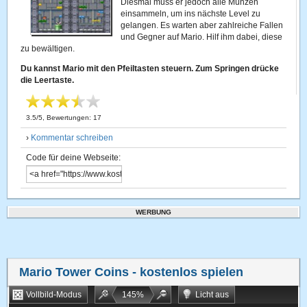
Diesmal muss er jedoch alle Münzen
einsammeln, um ins nächste Level zu
gelangen. Es warten aber zahlreiche Fallen
und Gegner auf Mario. Hilf ihm dabei, diese
zu bewältigen.
Du kannst Mario mit den Pfeiltasten steuern. Zum Springen drücke
die Leertaste.
3.5
/
5
, Bewertungen:
17
›
Kommentar schreiben
Code für deine Webseite:
WERBUNG
Mario Tower Coins
- kostenlos spielen
Vollbild-Modus
145
%
Licht aus