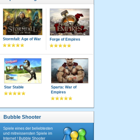
Stormfall: Age of War
Forge of Empires
Star Stable
Sparta: War of
Empires
Bubble Shooter
Spiele eines der beliebtesten
und mitreissensten Spiele im
Internet ! Bubble Shooter