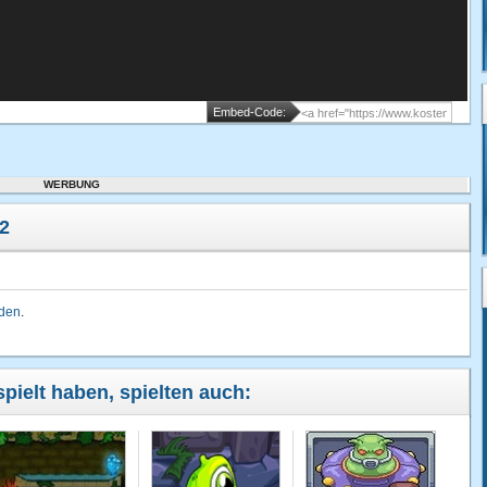
Embed-Code:
WERBUNG
2
lden
.
spielt haben, spielten auch: