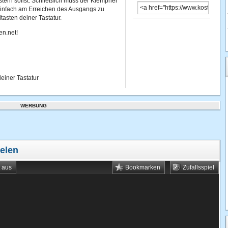
tern sollst. Schließlich muss der Klempner
einfach am Erreichen des Ausgangs zu
tasten deiner Tastatur.
en.net!
einer Tastatur
WERBUNG
ielen
t aus
Bookmarken
Zufallsspiel