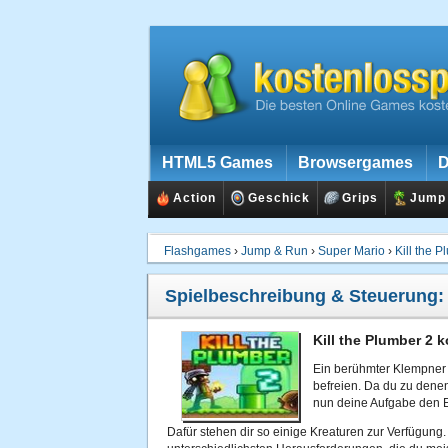
HTML5 Games
Browsergames
D
Action
Geschick
Grips
Jump
Flashgames
›
Jump & Run
›
Super Mario
›
Kill the 
Spielbeschreibung & Steuerung
Kill the Plumber 2 
Ein berühmter Klempner 
befreien. Da du zu denen 
nun deine Aufgabe den E
Dafür stehen dir so einige Kreaturen zur Verfügung.