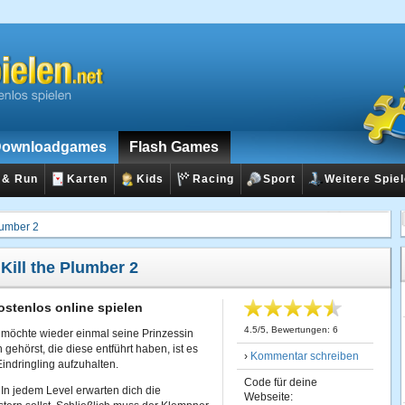
ownloadgames
Flash Games
 & Run
Karten
Kids
Racing
Sport
Weitere Spie
Plumber 2
:
Kill the Plumber 2
kostenlos online spielen
4.5
/
5
, Bewertungen:
6
möchte wieder einmal seine Prinzessin
gehörst, die diese entführt haben, ist es
›
Kommentar schreiben
indringling aufzuhalten.
Code für deine
 In jedem Level erwarten dich die
Webseite: