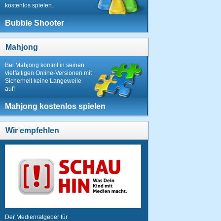
kostenlos spielen.
Bubble Shooter
Mahjong
Bei Mahjong kommt in seinen
vielfältigen Online-Versionen mit
Sicherheit keine Langeweile
auf!
Mahjong kostenlos spielen
Wir empfehlen
Der Medienratgeber für