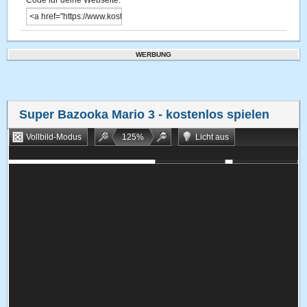
Code für deine Webseite:
WERBUNG
Super Bazooka Mario 3
- kostenlos spielen
Vollbild-Modus
125
%
Licht aus
Bookmarken
Zufallsspiel