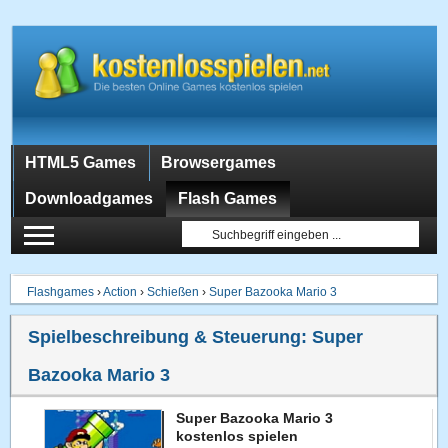
HTML5 Games
Browsergames
Downloadgames
Flash Games
Flashgames
›
Action
›
Schießen
›
Super Bazooka Mario 3
Spielbeschreibung & Steuerung:
Super
Bazooka Mario 3
Super Bazooka Mario 3
kostenlos spielen